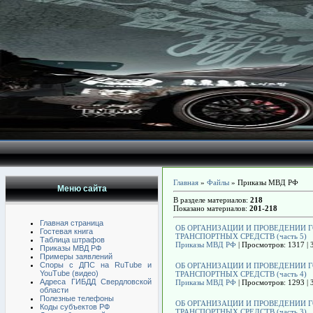
Главная
»
Файлы
» Приказы МВД РФ
Меню сайта
В разделе материалов
:
218
Показано материалов
:
201-218
Главная страница
ОБ ОРГАНИЗАЦИИ И ПРОВЕДЕНИИ 
Гостевая книга
ТРАНСПОРТНЫХ СРЕДСТВ (часть 5)
Таблица штрафов
Приказы МВД РФ
| Просмотров: 1317 | 
Приказы МВД РФ
Примеры заявлений
Споры с ДПС на RuTube и
ОБ ОРГАНИЗАЦИИ И ПРОВЕДЕНИИ 
YouTube (видео)
ТРАНСПОРТНЫХ СРЕДСТВ (часть 4)
Адреса ГИБДД Свердловской
Приказы МВД РФ
| Просмотров: 1293 | 
области
Полезные телефоны
ОБ ОРГАНИЗАЦИИ И ПРОВЕДЕНИИ 
Коды субъектов РФ
ТРАНСПОРТНЫХ СРЕДСТВ (часть 3)