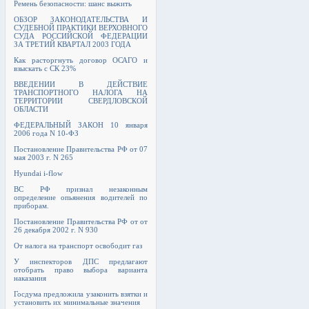
Ремень безопасности: шанс выжить
ОБЗОР ЗАКОНОДАТЕЛЬСТВА И
СУДЕБНОЙ ПРАКТИКИ ВЕРХОВНОГО
СУДА РОССИЙСКОЙ ФЕДЕРАЦИИ
ЗА ТРЕТИЙ КВАРТАЛ 2003 ГОДА
Как расторгнуть договор ОСАГО и
взыскать с СК 23%
ВВЕДЕНИИ В ДЕЙСТВИЕ
ТРАНСПОРТНОГО НАЛОГА НА
ТЕРРИТОРИИ СВЕРДЛОВСКОЙ
ОБЛАСТИ
ФЕДЕРАЛЬНЫЙ ЗАКОН 10 января
2006 года N 10-ФЗ
Постановление Правительства РФ от 07
мая 2003 г. N 265
Hyundai i-flow
ВС РФ признал незаконным
определение опьянения водителей по
приборам.
Постановление Правительства РФ от от
26 декабря 2002 г. N 930
От налога на транспорт освободит газ
У инспекторов ДПС предлагают
отобрать право выбора варианта
наказания
Госдума предложила узаконить взятки и
установить их минимальные значения