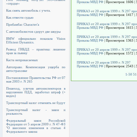
Приказы МВД РФ
| Просмотров: 1606 | 
«сердце»
Как снять автомобиль с учета.
ПРИКАЗ от 20 апреля 1999 г. N 297 пр
Приказы МВД РФ
| Просмотров: 1417 | 
Как отвести судью
ПРИКАЗ от 20 апреля 1999 г. N 297 пр
Прибамбас Character'a
Приказы МВД РФ
| Просмотров: 1615 | 
С автомобилистов сдерут две шкуры
ПРИКАЗ от 20 апреля 1999 г. N 297 пр
BMW официально показала Vision
Приказы МВД РФ
| Просмотров: 1363 | 
Efficient Dynamics.
Развод ГИБДД – практика: лишение
ПРИКАЗ от 20 апреля 1999 г. N 297 пр
прав за пьянку
Приказы МВД РФ
| Просмотров: 1572 | 
Каста неприкасаемых
ПРИКАЗ от 20 апреля 1999 г. N 297
Приказы МВД РФ
| Просмотров: 2543 | 
Автоправо. Компенсация ущерба по
автостраховке
1-50
51
Постановление Правительства РФ от 07
мая 2003 г. N 265
Пешеход, уличив автоинспекторов в
нарушении ПДД, заработал штраф (+
видео)
Транспортный налог отменять не будут
Транспортный налог - закон и
реальность
Федеральный закон Российской
Федерации от 5 апреля 2009 г. N 47-ФЗ
"О внесении изменения в статью 4
Федерального закона