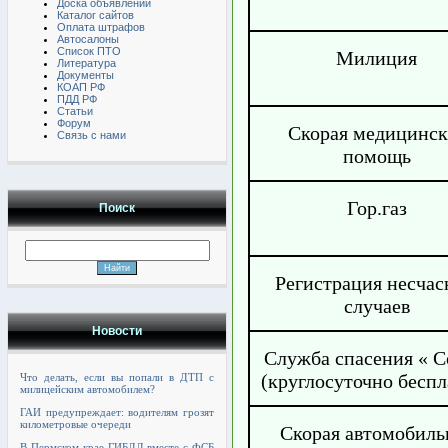
Доска объявлений
Каталог сайтов
Оплата штрафов
Автосалоны
Список ПТО
Милиция
Литература
Документы
КОАП РФ
ПДД РФ
Статьи
Форум
Скорая медицинск
Связь с нами
помощь
Гор.газ
Поиск
Регистрация несча
случаев
Новости
Служба спасения « С
(круглосуточно беспл
Что делать, если вы попали в ДТП с
милицейским автомобилем?
ГАИ предупреждает: водителям грозят
километровые очереди
Скорая автомобиль
В Пермском крае ГИБДД вместе с ФСБ