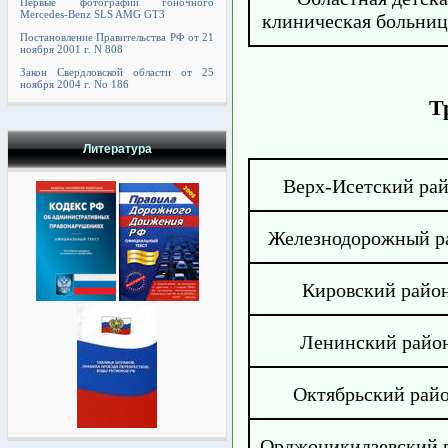
Первые фотографии гоночного
Mercedes-Benz SLS AMG GT3
клиническая больни
Постановление Правительства РФ от 21
ноября 2001 г. N 808
Закон Свердловской области от 25
ноября 2004 г. No 186
Т
Литература
Верх-Исетский ра
Железнодорожный р
Кировский райо
Ленинский райо
Октябрьский рай
Орджоникидзевский 