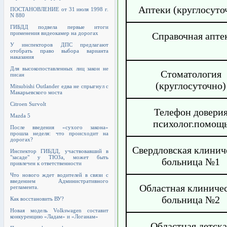
Аптеки (круглосуто
ПОСТАНОВЛЕНИЕ от 31 июля 1998 г.
N 880
ГИБДД подвела первые итоги
применения видеокамер на дорогах
Справочная апте
У инспекторов ДПС предлагают
отобрать право выбора варианта
наказания
Для высокопоставленных лиц закон не
Стоматология
писан
(круглосуточно)
Mitsubishi Outlander едва не спрыгнул с
Макарьевского моста
Citroen Survolt
Телефон довери
Mazda 5
психолог.помощ
После введения «сухого закона»
прошла неделя: что происходит на
дорогах?
Свердловская клинич
Инспектор ГИБДД, участвовавший в
"засаде" у ТЮЗа, может быть
больница №1
привлечен к ответственности
Что нового ждет водителей в связи с
введением Административного
Областная клиниче
регламента.
больница №2
Как восстановить ВУ?
Новая модель Volkswagen составит
конкуренцию «Ладам» и «Логанам»
Областная детска