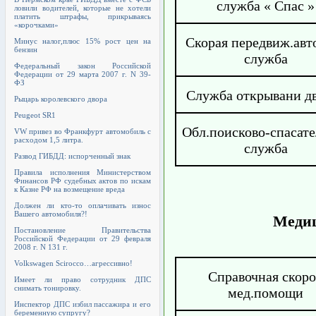
служба « Спас »
ловили водителей, которые не хотели
платить штрафы, прикрываясь
«корочками»
Скорая передвиж.авт
Минус налог,плюс 15% рост цен на
бензин
служба
Федеральный закон Российской
Федерации от 29 марта 2007 г. N 39-
ФЗ
Служба открывани д
Рыцарь королевского двора
Peugeot SR1
Обл.поисково-спасате
VW привез во Франкфурт автомобиль с
расходом 1,5 литра.
служба
Развод ГИБДД: испорченный знак
Правила исполнения Министерством
Финансов РФ судебных актов по искам
к Казне РФ на возмещение вреда
Должен ли кто-то оплачивать износ
Вашего автомобиля?!
Меди
Постановление Правительства
Российской Федерации от 29 февраля
2008 г. N 131 г.
Volkswagen Scirocco…агрессивно!
Справочная скор
Имеет ли право сотрудник ДПС
снимать тонировку.
мед.помощи
Инспектор ДПС избил пассажира и его
беременную супругу?