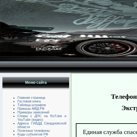
Меню сайта
Телефон
Главная страница
Гостевая книга
Таблица штрафов
Экст
Приказы МВД РФ
Примеры заявлений
Споры с ДПС на RuTube и
YouTube (видео)
Адреса ГИБДД Свердловской
области
Единая служба спас
Полезные телефоны
Коды субъектов РФ