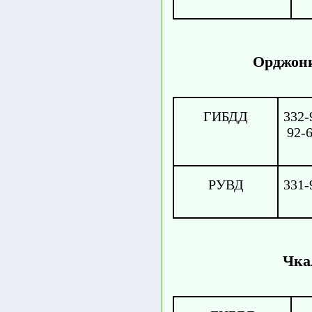
Орджони
ГИБДД
332-
92-6
РУВД
331-
Чка