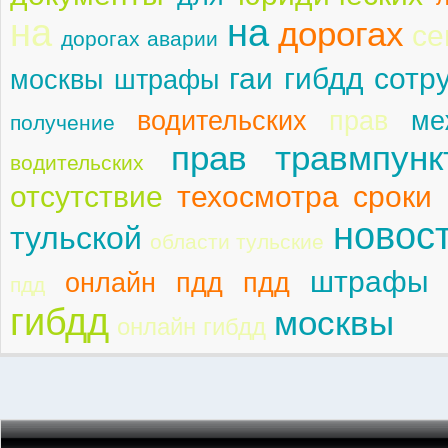
на
на
дорогах
се
дорогах аварии
гаи гибдд сотр
москвы штрафы
водительских
прав
ме
получение
прав травмпунк
водительских
отсутствие
техосмотра сроки
новос
тульской
области тульские
штрафы 
онлайн пдд пдд
пдд
гибдд
москвы
онлайн гибдд