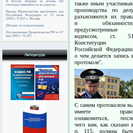
В России впервые за восемь лет
также иным участника
снизилась аварийность на дорогах.
производства по дел
Приказ Министерства внутренних дел
Российской Федерации от 25 июля
разъясняются их прав
2008 г. N 655 г. Москва
и обязанности
Шопинг со спецсигналами
предусмотренные
Постановление Правительства РФ от 07
кодексом, ст. 5
мая 2003 г. N 265
Конституции
Российской Федерации
о чем делается запись 
Литература
протоколе".
С самим протоколом в
имеете прав
ознакомиться, посл
чего вам, как сказано 
п. 115, должна быт