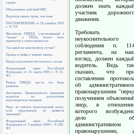
стране.
должен знать кажды
Обжалование действий ККС
участник дорожног
Водитель скорее трезв, чем пьян
движения.
ПОСТАНОВЛЕНИЕ от 18 декабря 2003
г. N 759
Требовать
Инспектор ГИБДД, участвовавший в
"засаде" у ТЮЗа, может быть
неукоснительного
привлечен к ответственности
соблюдения п. 11
Так какой же аккумулятор лучше?
регламента, на на
Правда и мифы о зимних шинах.
взгляд, должен кажды
Наезд в результате несчастного случая
водитель. Ведь та
Федеральный закон Российской
сказано, что пр
Федерации от 21 марта 2005 г. N 21-
ФЗ
составлении протокол
Развод ГИБДД: где-то тут была
об административно
разметка
правонарушении "пере
Автоправо. Правомерность наказания
водителя по результатам
получением объяснени
медосвидетельствования.
лицу, в отношени
Надо ли платить транспортный налог,
которого возбужден
если уведомление не является
законным?
дело о
Федеральный закон Российской
административном
Федерации от 3 декабря 2008 г. N 246-
ФЗ
правонарушении, 