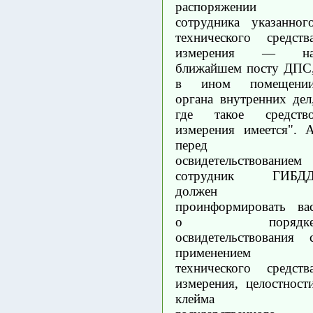
распоряжении
сотрудника указанног
технического средств
измерения — н
ближайшем посту ДПС
в ином помещени
органа внутренних дел
где такое средств
измерения имеется". 
перед
освидетельствованием
сотрудник ГИБД
должен
проинформировать ва
о порядк
освидетельствования 
применением
технического средств
измерения, целостност
клейма