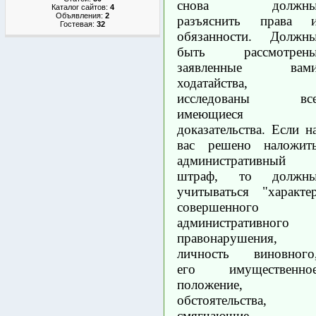
снова должн
Каталог сайтов:
4
Объявления:
2
разъяснить права 
Гостевая:
32
обязанности. Должн
быть рассмотрен
заявленные вам
ходатайства,
исследованы вс
имеющиеся
доказательства. Если н
вас решено наложит
административный
штраф, то должн
учитываться "характе
совершенного
административного
правонарушения,
личность виновного
его имущественно
положение,
обстоятельства,
смягчающие