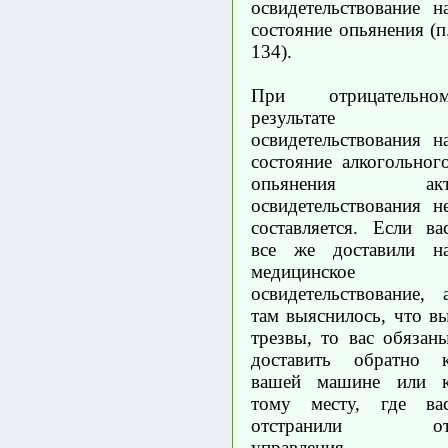
освидетельствование н
состояние опьянения (п
134).
При отрицательно
результате
освидетельствования н
состояние алкогольног
опьянения ак
освидетельствования н
составляется. Если ва
все же доставили н
медицинское
освидетельствование, 
там выяснилось, что в
трезвы, то вас обязан
доставить обратно 
вашей машине или 
тому месту, где ва
отстранили о
управления