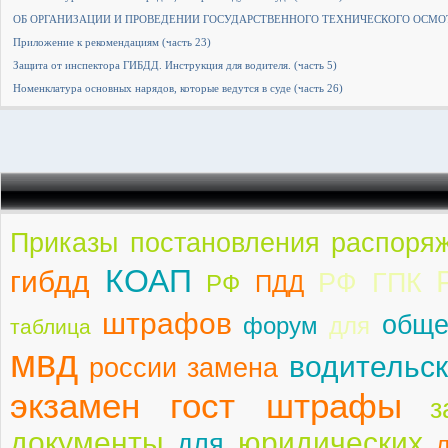
ОБ ОРГАНИЗАЦИИ И ПРОВЕДЕНИИ ГОСУДАРСТВЕННОГО ТЕХНИЧЕСКОГО ОСМОТР
Приложение к рекомендациям (часть 23)
Защита от инспектора ГИБДД. Инструкция для водителя. (часть 5)
Номенклатура основных нарядов, которые ведутся в суде (часть 26)
Приказы постановления распоря
КОАП
гибдд
РФ ГПК
РФ
ПДД
штрафов
обще
форум
для
таблица
мвд
водительск
россии замена
экзамен гост штрафы
з
документы
юридических
для