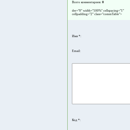
Всего комментариев
:
0
der="0" width="100%" cellspacing="1"
cellpadding="2" class="commTable">
Имя *:
Email:
Код *: