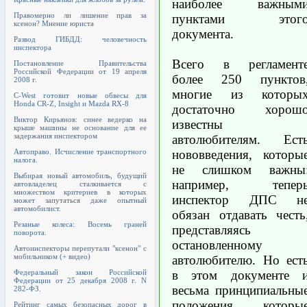
наиболее важным
Правомерно ли лишение прав за
пунктами этог
ксенон? Мнение юриста
документа.
Развод ГИБДД: человечность
инспектора
Всего в регламент
Постановление Правительства
Российской Федерации от 19 апреля
более 250 пунктов
2008 г.
многие из которы
C-West готовит новые обвесы для
Honda CR-Z, Insight и Mazda RX-8
достаточно хорош
Виктор Кирьянов: синее ведерко на
известны
крыше машины не основание для ее
задержания инспектором
автолюбителям. Ест
нововведения, которы
Автоправо. Исчисление транспортного
налога.
не слишком важны
Выбирая новый автомобиль, будущий
например, тепер
автовладелец сталкивается с
множеством критериев в которых
инспектор ДПС н
может запутаться даже опытный
автомобилист.
обязан отдавать честь
Резаные колеса: Восемь граней
представляясь
поворота.
остановленному
Автоинспекторы перепутали "ксенон" с
мобильником (+ видео)
автолюбителю. Но ест
в этом документе 
Федеральный закон Российской
Федерации от 25 декабря 2008 г. N
весьма принципиальны
282-ФЗ.
положения, которы
Рейтинг самых безопасных дорог в