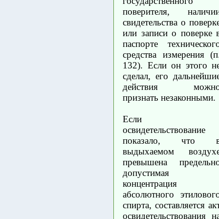
государственного
поверителя, наличи
свидетельства о поверк
или записи о поверке 
паспорте техническог
средства измерения (п
132). Если он этого н
сделал, его дальнейши
действия можн
признать незаконными.
Если
освидетельствование
показало, что 
выдыхаемом воздух
превышена предельн
допустимая
концентрация
абсолютного этиловог
спирта, составляется ак
освидетельствования н