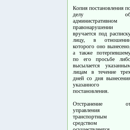
Копия постановления п
делу о
административном
правонарушении
вручается под расписк
лицу, в отношени
которого оно вынесено
а также потерпевшем
по его просьбе либ
высылается указанны
лицам в течение тре
дней со дня вынесени
указанного
постановления.
Отстранение о
управления
транспортным
средством
осуществляется