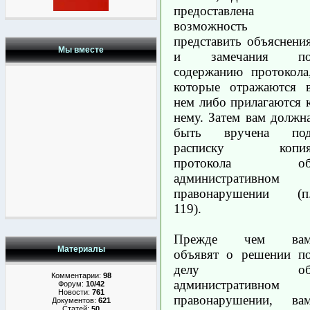
предоставлена
возможность
представить объяснени
Мы вместе
и замечания п
содержанию протокола
которые отражаются 
нем либо прилагаются 
нему. Затем вам должн
быть вручена по
расписку копи
протокола о
административном
правонарушении (п
119).
Прежде чем ва
Материалы
объявят о решении п
делу о
Комментарии:
98
административном
Форум:
10/42
Новости:
761
правонарушении, ва
Документов:
621
Статей:
50