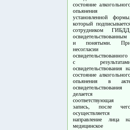
состояние алкогольног
опьянения
установленной формы
который подписываетс
сотрудником ГИБДД
освидетельствованным
и понятыми. Пр
несогласии
освидетельствованного
с результатам
освидетельствования н
состояние алкогольног
опьянения в акт
освидетельствования
делается
соответствующая
запись, после чег
осуществляется
направление лица н
медицинское