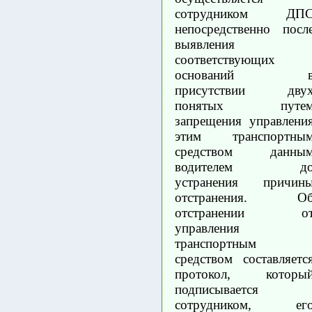
сотрудником ДП
непосредственно посл
выявления
соответствующих
оснований 
присутствии дву
понятых путе
запрещения управлени
этим транспортны
средством данны
водителем д
устранения причин
отстранения. О
отстранении о
управления
транспортным
средством составляетс
протокол, которы
подписывается
сотрудником, ег