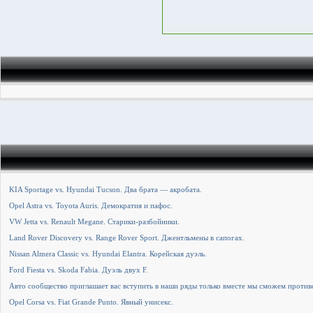
KIA Sportage vs. Hyundai Tucson. Два брата — акробата.
Opel Astra vs. Toyota Auris. Демократия и пафос.
VW Jetta vs. Renault Megane. Старики-разбойники.
Land Rover Discovery vs. Range Rover Sport. Джентльмены в сапогах.
Nissan Almera Classic vs. Hyundai Elantra. Корейская дуэль.
Ford Fiesta vs. Skoda Fabia. Дуэль двух F.
Авто сообщество приглашает вас вступить в наши ряды только вместе мы сможем против
Opel Corsa vs. Fiat Grande Punto. Явный унисекс.