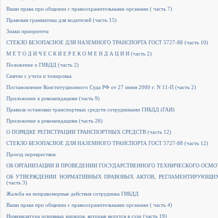
Ваши права при общении с правоохранительными органами ( часть 7)
Правовая грамматика для водителей (часть 15)
Знаки приоритета
СТЕКЛО БЕЗОПАСНОЕ ДЛЯ НАЗЕМНОГО ТРАНСПОРТА ГОСТ 5727-88 (часть 10)
М Е Т О Д И Ч Е С К И Е Р Е К О М Е Н Д А Ц И И (часть 2)
Положение о ГИБДД (часть 2)
Cнятие с учета и тонировка
Постановление Конституционного Суда РФ от 27 июня 2000 г. N 11-П (часть 2)
Приложение к рекомендациям (часть 9)
Правила остановки транспортных средств сотрудниками ГИБДД (ГАИ)
Приложение к рекомендациям (часть 26)
О ПОРЯДКЕ РЕГИСТРАЦИИ ТРАНСПОРТНЫХ СРЕДСТВ (часть 12)
СТЕКЛО БЕЗОПАСНОЕ ДЛЯ НАЗЕМНОГО ТРАНСПОРТА ГОСТ 5727-88 (часть 12)
Проезд перекрестков
ОБ ОРГАНИЗАЦИИ И ПРОВЕДЕНИИ ГОСУДАРСТВЕННОГО ТЕХНИЧЕСКОГО ОСМОТР
ОБ УТВЕРЖДЕНИИ НОРМАТИВНЫХ ПРАВОВЫХ АКТОВ, РЕГЛАМЕНТИРУЮЩИХ
(часть 3)
Жалоба на неправомерные действия сотрудника ГИБДД
Ваши права при общении с правоохранительными органами ( часть 4)
Номенклатура основных нарядов, которые ведутся в суде (часть 19)