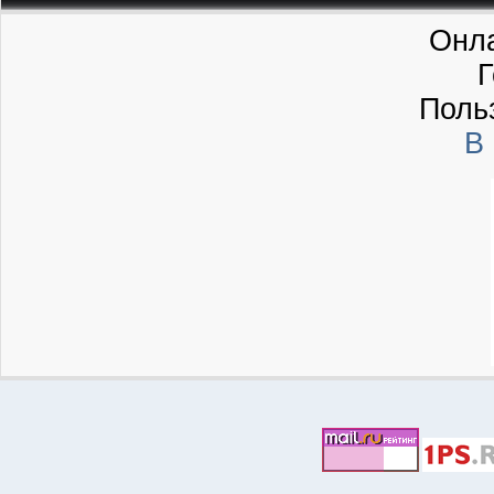
Онла
Г
Поль
В