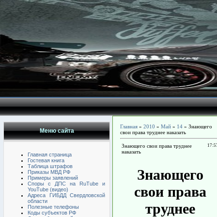
Главная
»
2010
»
Май
»
14
» Знающего
Меню сайта
свои права труднее наказать
Знающего свои права труднее
17:5
наказать
Главная страница
Гостевая книга
Таблица штрафов
Знающего
Приказы МВД РФ
Примеры заявлений
Споры с ДПС на RuTube и
свои права
YouTube (видео)
Адреса ГИБДД Свердловской
области
труднее
Полезные телефоны
Коды субъектов РФ