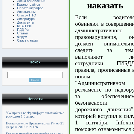
Доска объявлений
наказать
Каталог сайтов
Оплата штрафов
Автосалоны
Список ПТО
Если водител
Литература
обвиняют в совершени
Документы
КОАП РФ
административного
ПДД РФ
Статьи
правонарушения, о
Форум
Связь с нами
должен внимательн
следить за тем
выполняют л
сотрудники ГИБД
Поиск
правила, прописанные 
новом
"Административном
регламенте по надзор
за обеспечение
Новости
безопасности
дорожного движения"
VW привез во Франкфурт автомобиль с
который вступил в сил
расходом 1,5 литра.
1 сентября. Infox.r
Постановление Правительства РФ от 21
февраля 2002 г. N 126
поможет ознакомиться 
Красные наклейки для жлобов за рулём.