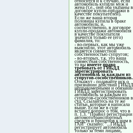
относится и к случаю, если
автомобиль купили муж и
жена (т.е., они оба указаны в
договоре купли-продажи в
качестве покупателей).
Если же ваша вторая
половина купила в браке
автомобиль, и,
соответственно, в договоре
купли-продажи автомобиля
в качестве покупателя
значится только ее (его)
фамилия, то:
- во-первых, как мы уже
выяснили, этот автомобиль
является совместной
собственностью супругов;
- во-вторых, т.к. это ваша
совместная собственность,
то вы
имеете право
требовать от ГИБДД
зарегистрировать
автомобиль за каждым из
супругов-сособственников.
Откажут - подавайте иск о
признании действий ГИБД
неправомерными и обязани
ГИБДД зарегистрировать
автомобиль за каждым из
супругов-сособственников в
суд. Ссылайтесь на те же
статьи, которые я написала
выше. Если же в суде
встанет вопрос о том, что в
п. 1.3. "Правил регистрации
автомототранспортных
средств и прицепов к ним в
ГАИ" сказано: "...ГИБДД
регистрирует автомобиль
только за теми лицами,