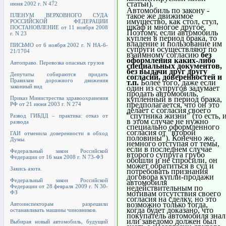
статьи).
июня 2002 г. N 472
Автомобиль по закону -
такое же движимое
ПЛЕНУМ ВЕРХОВНОГО СУДА
имущество, как стол, стул,
РОССИЙСКОЙ ФЕДЕРАЦИИ
шкаф и многое другое.
ПОСТАНОВЛЕНИЕ от 11 ноября 2008
Поэтому, если автомобиль
г. N 23
куплен в период брака, то
владение и пользование им
ПИСЬМО от 6 ноября 2002 г. N НА-6-
супруги осуществляют по
21/1704
взаимному согласию
без
оформления каких-либо
Автоправо. Перевозка опасных грузов
специальных документов,
без выдачи друг другу
Депутаты собираются придать
согласий, доверенностей и
Правилам дорожного движения
т.п.
Более того, даже если
законный вид
один из супругов задумает
продать автомобиль,
купленный в период брака,
Приказ Министрества здравоохранения
предполагается, что он это
РФ от 21 июня 2003 г. N 274
делает с согласия своего
"спутника жизни" (то есть, 
Развод ГИБДД – практика: отказ от
в этом случае не нужно
развода
специально оформленного
согласия от "второй
ГАИ отменила доверенности в обход
половины"). Конечно же,
Думы.
немного отступая от темы,
если в последнем случае
Федеральный закон Российской
второго супруга грубо
Федерации от 16 мая 2008 г. N 73-ФЗ
обошли и не спросили, он
может обратиться в суд и
Закись азота.
потребовать признания
договора купли-продажи
Федеральный закон Российской
автомобиля
Федерации от 28 февраля 2009 г. N 30-
недействительным по
мотивам отсутствия своего
ФЗ
согласия на сделку, но это
возможно только тогда,
Автоинспекторам разрешили
когда будет доказано, что
останавливать машины чиновников.
покупатель автомобиля знал
или заведомо должен был
Выбирая новый автомобиль, будущий