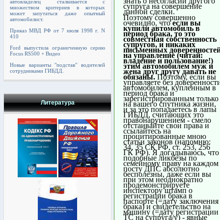
знать о несогласии другого
автовладелец сталкивается с
супруга на совершение
множеством критериев в которых
данной сделки.
может запутаться даже опытный
Поэтому совершенно
автомобилист.
очевидно, что
если вы
купили автомобиль в
Приказ МВД РФ от 7 июля 1998 г. N
период брака, то это
410
совместная собственность
супругов, и никаких
Ford выпустила ограниченную серию
письменных доверенносте
Focus RS500 + Видео
на управление (читай:
владение и пользование!)
Новые варианты "подстав" водителей
этим автомобилем муж и
жена друг другу давать не
сотрудниками ГИБДД.
обязаны.
Поэтому, если вы
управляете без доверенност
автомобилем, купленным в
период брака и
зарегистрированным только
Литература
на вашего спутника жизни,
и за это попадаетесь в лапы
ГИБДД, считающих это
правонарушением - смело
отстаивайте свои права и
ссылайтесь на
процитированные мною
статьи законов (напомню:
34, 35 СК РФ, ст. 253, 256
ГК РФ). Я догадываюсь, что
подобные ликбезы по
семейному праву на каждом
посту ДПС абсолютно
бесполезны, даже если вы
при этом неоднократно
продемонстрируете
инспектору штамп о
регистрации брака в
паспорте (=дату заключения
брака) и свидетельство на
машину (=дату регистрации
ТС на супруга/у) - явные