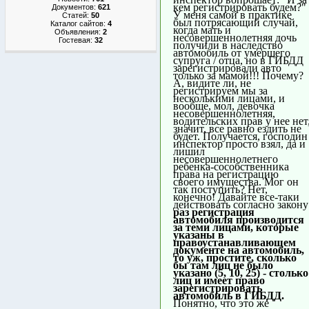
кем регистрировать будем?"
Документов:
621
У меня самой в практике
Статей:
50
был потрясающий случай,
Каталог сайтов:
4
когда мать и
Объявления:
2
несовершеннолетняя дочь
Гостевая:
32
получили в наследство
автомобиль от умершего
супруга / отца, но в ГИБДД
зарегистрировали авто
только за мамой!!! Почему?
А, видите ли, не
регистрируем мы за
несколькими лицами, и
вообще, мол, девочка
несовершеннолетняя,
водительских прав у нее нет
значит, все равно ездить не
будет. Получается, господин
инспектор просто взял, да и
лишил
несовершеннолетнего
ребенка-сособственника
права на регистрацию
своего имущества. Мог он
так поступить? Нет,
конечно! Давайте все-таки
действовать согласно закону
раз регистрация
автомобиля производится
за теми лицами, которые
указаны в
правоустанавливающем
документе на автомобиль,
то уж, простите, сколько
бы там лиц не было
указано (5, 10, 25) - столько
лиц и имеет право
зарегистрировать
автомобиль в ГИБДД.
Понятно, что это же