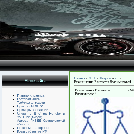
Главная
»
2010
»
Февраль
»
26
»
Меню сайта
Размышления Елизаветы Владимировой
Размышления Елизаветы
19:3
Владимировой
Главная страница
Гостевая книга
Таблица штрафов
Приказы МВД РФ
Примеры заявлений
Споры с ДПС на RuTube и
YouTube (видео)
Адреса ГИБДД Свердловской
области
Полезные телефоны
Коды субъектов РФ