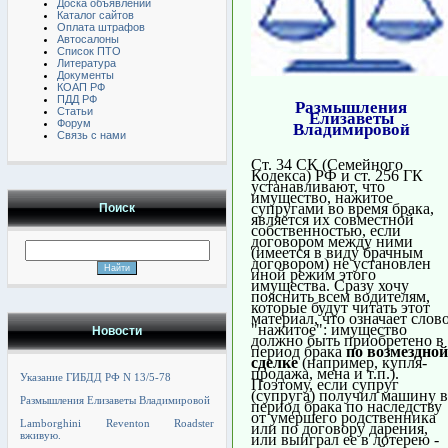
Доска объявлений
Каталог сайтов
Оплата штрафов
Автосалоны
Список ПТО
Литература
Документы
КОАП РФ
ПДД РФ
Размышления
Статьи
Елизаветы
Форум
Владимировой
Связь с нами
Ст. 34 СК (Семейного
Кодекса) РФ и ст. 256 ГК
устанавливают, что
имущество, нажитое
супругами во время брака,
Поиск
является их совместной
собственностью, если
договором между ними
(имеется в виду брачным
договором) не установлен
иной режим этого
имущества. Сразу хочу
пояснить всем водителям,
которые будут читать этот
материал, что означает слов
"нажитое": имущество
Новости
должно быть приобретено в
период брака
по возмездной
сделке
(например, купля-
продажа, мена и т.п.).
Указание ГИБДД РФ N 13/5-78
Поэтому, если супруг
(супруга) получил машину в
Размышления Елизаветы Владимировой
период брака по наследству
от умершего родственника
Lamborghini Reventon Roadster
или по договору дарения,
вживую.
или выиграл ее в лотерею -