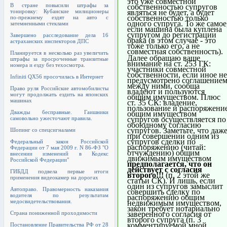
это уже совместной
В стране повысили штрафы за
собственностью супругов
являться не будет, а будет
тонировку: Кубанские милиционеры
собственностью только
по-прежнему ездят на авто с
одного супруга. То же самое
затемненными стеклами
если машина была куплена
супругом до регистрации
Завершено расследование дела 16
брака (в этом случае - это
астраханских инспекторов ДПС
тоже только его, а не
совместная собственность).
Планируется в несколько раз увеличить
Далее обращаю ваше
штрафы за просроченные транзитные
внимание на ст. 253 ГК:
номера и езду без техосмотра.
участники совместной
собственности, если иное не
Infiniti QX56 просочилась в Интернет
предусмотрено соглашение
между ними, сообща
Право руля Российские автомобилисты
владеют и пользуются
могут продолжать ездить на японских
общим имуществом. Плюс
машинах
ст. 35 СК: владение,
пользование и распоряжени
Дважды бесправные. Гаишники
общим имуществом
супругов осуществляется по
самовольно ужесточают правила.
обоюдному согласию
супругов. Заметьте, что даж
Шопинг со спецсигналами
при совершении одним из
супругов сделки по
Федеральный закон Российской
распоряжению (читай:
Федерации от 7 мая 2009 г. N 86-ФЗ "О
отчуждению) общим
внесении изменений в Кодекс
движимым имуществом
Российской Федерации"
предполагается, что он
действует с согласия
ГИБДД подвела первые итоги
второго!!!
(п. 2 этой же
применения видеокамер на дорогах
статьи СК). И лишь, если
один из супругов замыслит
Автоправо. Правомерность наказания
совершить сделку по
водителя по результатам
распоряжению общим
медосвидетельствования.
недвижимым имуществом,
закон требует нотариально
заверенного согласия от
Страна пониженной проходимости
второго супруга (п. 3
комментируемой мной
Постановление Правительства РФ от 28