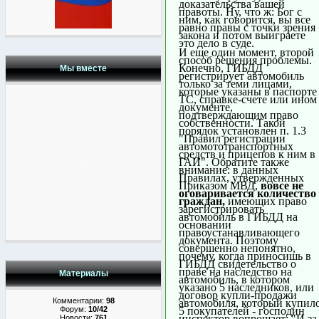
доказательства вашей
правоты. Ну, что ж: Бог с
ним, как говорится, вы все
равно правы с точки зрения
закона и потом выиграете
это дело в суде.
И еще один момент, второй
способ решения проблемы.
Конечно, ГИБДД
Мы вместе
регистрирует автомобиль
только за теми лицами,
которые указаны в паспорте
ТС, справке-счете или ином
документе,
подтверждающим право
собственности. Такой
порядок установлен п. 1.3
"Правил регистрации
автомототранспортных
средств и прицепов к ним в
ГАИ". Обратите также
внимание: в данных
Правилах, утвержденных
Приказом МВД,
вовсе не
оговаривается количество
граждан,
имеющих право
зарегистрировать
автомобиль в ГИБДД на
основании
правоустанавливающего
документа. Поэтому
совершенно непонятно,
почему, когда приносишь в
ГИБДД свидетельство о
праве на наследство на
Материалы
автомобиль, в котором
указано 5 наследников, или
договор купли-продажи
Комментарии:
98
автомобиля, который купил
Форум:
10/42
5 покупателей - господин
инспектор вопрошает: "И за
Новости:
761