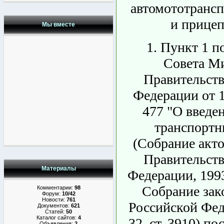
автомототрансп
и прицеп
Мы вместе
1. Пункт 1 п
Совета Ми
Правительств
Федерации от 1
477 "О введе
транспортн
(Собрание акто
Правительств
Материалы
Федерации, 1993,
Собрание зак
Комментарии:
98
Форум:
10/42
Новости:
761
Российской Фед
Документов:
621
Статей:
50
Каталог сайтов:
4
32, ст. 3910) по
Объявления:
2