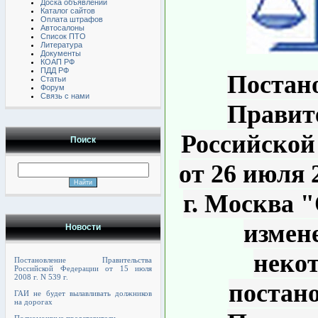
Доска объявлений
Каталог сайтов
Оплата штрафов
Автосалоны
Список ПТО
Литература
Документы
КОАП РФ
ПДД РФ
Постан
Статьи
Форум
Связь с нами
Правит
Российской
Поиск
от 26 июля 2
г. Москва 
измен
Новости
неко
Постановление Правительства
Российской Федерации от 15 июля
2008 г. N 539 г.
постан
ГАИ не будет вылавливать должников
на дорогах