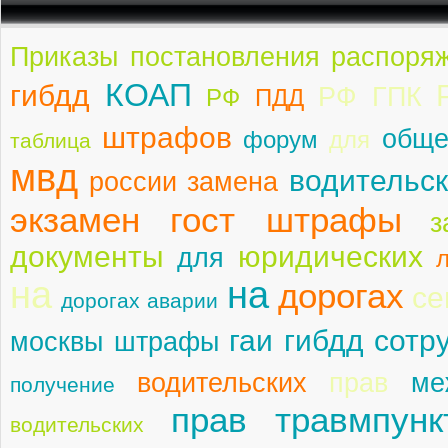
Приказы постановления распоря
КОАП
гибдд
РФ ГПК
РФ
ПДД
штрафов
обще
форум
для
таблица
мвд
водительск
россии замена
экзамен гост штрафы
з
документы
юридических
для
на
на
дорогах
се
дорогах аварии
гаи гибдд сотр
москвы штрафы
водительских
прав
ме
получение
прав травмпунк
водительских