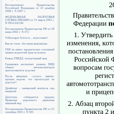
2
Постановление Правительства
Российской Федерации от 24 декабря
2008 г. N 1007 г.
Правительств
ФЕДЕРАЛЬНАЯ НАЛОГОВАЯ
СЛУЖБА ПИСЬМО от 31 марта 2005 г.
Федерации
п
N ГИ-6-04/246
Постановление Правительства РФ от 28
июня 2002 г. N 472
1. Утвердить
Volkswagen Scirocco…агрессивно!
изменения, кот
Как не стать «без вины виноватым.
постановления
ГАИ не имеет юридических оснований
лишать водителей прав за ксенон
Российской 
Развод ГИБДД: испорченный знак
Гаишников воспитают ремнем МВД
вопросам гос
обяжет автоинспекторов
пристегиваться за рулем
регис
После введения «сухого закона»
прошла неделя: что происходит на
автомототрансп
дорогах?
Дрифтинг - наивысший контроль над
и прицеп
машиной
Депутаты собираются придать
Правилам дорожного движения
2. Абзац второ
законный вид
Постановление Правительства РФ от 25
пункта 2 
сентября 2003 г. N 595