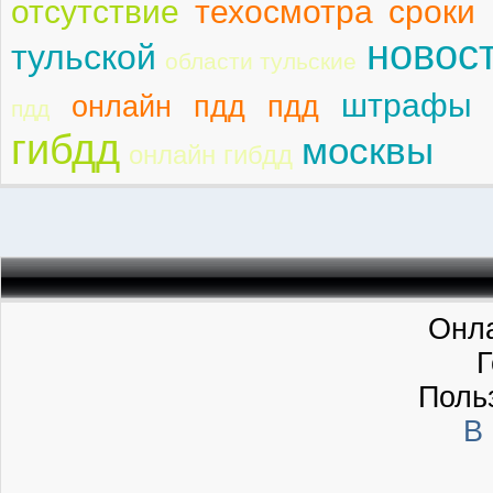
отсутствие
техосмотра сроки
новос
тульской
области тульские
штрафы 
онлайн пдд пдд
пдд
гибдд
москвы
онлайн гибдд
Онла
Г
Поль
В