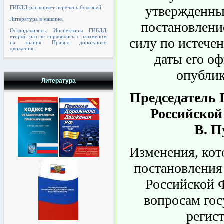
утвержденны
ГИБДД расширяет перечень болезней
Литература в машине.
постановление
Оскандалились. Инспекторы ГИБДД
второй раз не справились с экзаменом
силу по истечен
на знания Правил дорожного
движения.
даты его о
опублик
Литература
Председатель 
Российской
В. П
Изменения, кот
постановления
Российской 
вопросам гос
регис