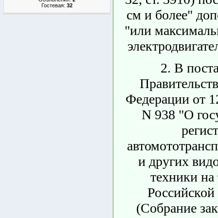
Гостевая:
32
см и более" до
"или максимал
электродвигател
2. В пост
Правительств
Федерации от 12
N 938 "О гос
регис
автомототрансп
и других вид
техники на
Российской
(Собрание зак