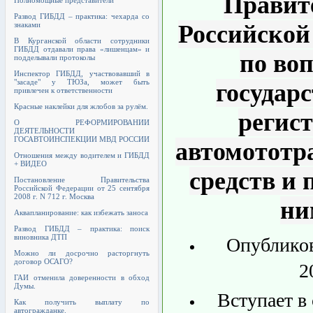
Правит
Полномощные представители
Развод ГИБДД – практика: чехарда со
знаками
Российской
В Курганской области сотрудники
ГИБДД отдавали права «лишенцам» и
по во
подделывали протоколы
Инспектор ГИБДД, участвовавший в
"засаде" у ТЮЗа, может быть
государ
привлечен к ответственности
Красные наклейки для жлобов за рулём.
регис
О РЕФОРМИРОВАНИИ
ДЕЯТЕЛЬНОСТИ
ГОСАВТОИНСПЕКЦИИ МВД РОССИИ
автомототр
Отношения между водителем и ГИБДД
+ ВИДЕО
средств и 
Постановление Правительства
Российской Федерации от 25 сентября
2008 г. N 712 г. Москва
ни
Аквапланирование: как избежать заноса
Развод ГИБДД – практика: поиск
виновника ДТП
Опубликов
Можно ли досрочно расторгнуть
договор ОСАГО?
2
ГАИ отменила доверенности в обход
Думы.
Вступает в 
Как получить выплату по
автогражданке.