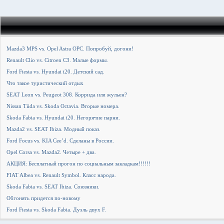
Mazda3 MPS vs. Opel Astra OPC. Попробуй, догони!
Renault Clio vs. Citroen C3. Малые формы.
Ford Fiesta vs. Hyundai i20. Детский сад.
Что такое туристический отдых
SEAT Leon vs. Peugeot 308. Коррида или жульен?
Nissan Tiida vs. Skoda Octavia. Вторые номера.
Skoda Fabia vs. Hyundai i20. Негорячие парни.
Mazda2 vs. SEAT Ibiza. Модный показ.
Ford Focus vs. KIA Cee’d. Сделаны в России.
Opel Corsa vs. Mazda2. Четыре + два.
АКЦИЯ: Бесплатный прогон по социальным закладкам!!!!!!
FIAT Albea vs. Renault Symbol. Класс народа.
Skoda Fabia vs. SEAT Ibiza. Союзники.
Обгонять придется по-новому
Ford Fiesta vs. Skoda Fabia. Дуэль двух F.