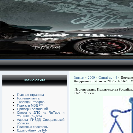
Главная
»
2009
»
Сентябрь
»
4
» Постано
Меню сайта
Федерации от 26 июля 2008 г. N 562 г. 
Постановление Правительства Российско
562 г. Москва
Главная страница
Гостевая книга
Таблица штрафов
Приказы МВД РФ
Примеры заявлений
Споры с ДПС на RuTube и
YouTube (видео)
Адреса ГИБДД Свердловской
области
Полезные телефоны
Коды субъектов РФ