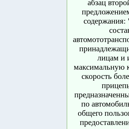
абзац второ
предложение
содержания:
соста
автомототранспо
принадлежащи
лицам и
максимальную 
скорость боле
прицепы
предназначенны
по автомобил
общего пользо
предоставлени