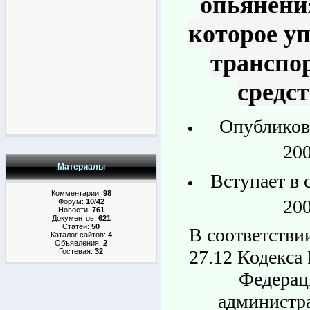
опьянени
которое у
транспо
средс
Опубликов
200
Материалы
Вступает в 
Комментарии:
98
200
Форум:
10/42
Новости:
761
Документов:
621
Статей:
50
В соответствии
Каталог сайтов:
4
Объявления:
2
27.12 Кодекса
Гостевая:
32
Федерац
администр