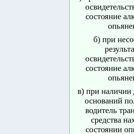
освидетельст
состояние ал
опьяне
б) при несо
результ
освидетельст
состояние ал
опьяне
в) при наличии
оснований пол
водитель тра
средства на
состоянии оп