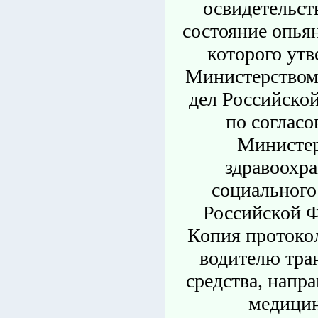
освидетельст
состояние опья
которого утв
Министерством
дел Российско
по согласо
Министе
здравоохра
социального
Российской Ф
Копия протокол
водителю тра
средства, напр
медици