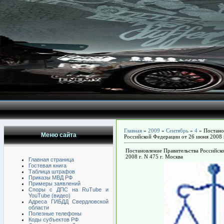
Главная
»
2009
»
Сентябрь
»
4
» Постано
Меню сайта
Российской Федерации от 26 июня 2008 г
Постановление Правительства Российск
2008 г. N 475 г. Москва
Главная страница
Гостевая книга
Таблица штрафов
Приказы МВД РФ
Примеры заявлений
Споры с ДПС на RuTube и
YouTube (видео)
Адреса ГИБДД Свердловской
области
Полезные телефоны
Коды субъектов РФ