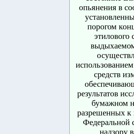
опьянения в со
установленн
порогом кон
этилового 
выдыхаемом
осуществл
использованием
средств из
обеспечиваю
результатов исс
бумажном н
разрешенных к
Федеральной 
надзору в