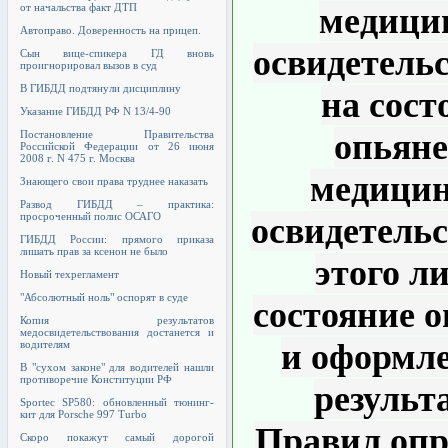
от начальства факт ДТП
медици
Автоправо. Доверенность на прицеп.
освидетель
Сын вице-спикера ГД вновь
проигнорировал вызов в суд
В ГИБДД подтянули дисциплину
на сост
Указание ГИБДД РФ N 13/4-90
опьяне
Постановление Правительства
Российской Федерации от 26 июня
2008 г. N 475 г. Москва
медицин
Знающего свои права труднее наказать
Развод ГИБДД – практика:
просроченный полис ОСАГО
освидетель
ГИБДД России: прямого приказа
лишать прав за ксенон не было
этого л
Новый техрегламент
"Абсолютный ноль" оспорят в суде
состояние 
Копия результатов
медосвидетельствования достанется и
и оформле
водителям
В "сухом законе" для водителей нашли
противоречие Конституции РФ
результ
Sportec SP580: обновленный тюнинг-
кит для Porsche 997 Turbo
Правил опр
Скоро покажут самый дорогой