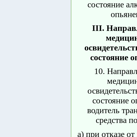
состояние ал
опьяне
III. Направ
медици
освидетельст
состояние 
10. Направ
медици
освидетельст
состояние о
водитель тра
средства п
а) при отказе о