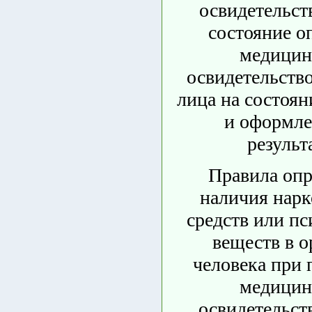
освидетельст
состояние о
медицин
освидетельство
лица на состоян
и оформле
результ
Правила опр
наличия нарк
средств или п
веществ в о
человека при 
медицин
освидетельст