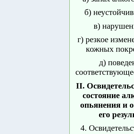
б) неустойчив
в) нарушен
г) резкое измен
кожных покро
д) поведе
соответствующее
II. Освидетель
состояние ал
опьянения и 
его резул
4. Освидетельс