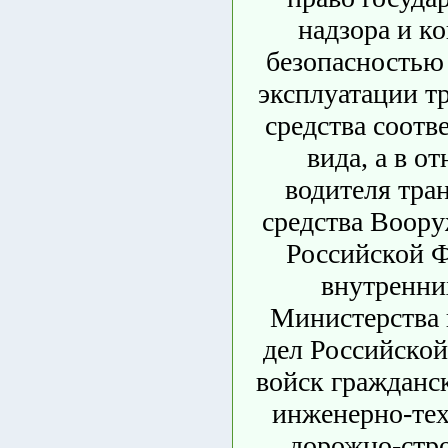
надзора и ко
безопасностью
эксплуатации т
средства соотв
вида, а в о
водителя тра
средства Воор
Российской Ф
внутренни
Министерства
дел Российской
войск гражданс
инженерно-тех
дорожно-стр