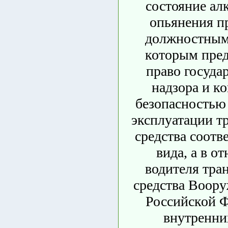
состояние ал
опьянения п
должностным
которым пред
право госуда
надзора и ко
безопасностью
эксплуатации т
средства соотв
вида, а в о
водителя тра
средства Воор
Российской Ф
внутренни