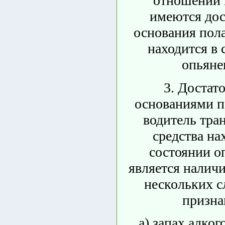
отношении 
имеются дос
основания пола
находится в 
опьяне
3. Достат
основаниями по
водитель тра
средства на
состоянии о
является наличи
нескольких 
призна
а) запах алког