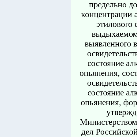
предельно д
концентрации 
этилового 
выдыхаемом 
выявленного в
освидетельст
состояние ал
опьянения, сост
освидетельст
состояние ал
опьянения, фор
утвержд
Министерством
дел Российско