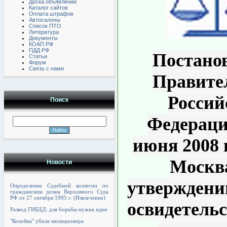
Доска объявлений
Каталог сайтов
Оплата штрафов
Автосалоны
Список ПТО
Литература
Документы
КОАП РФ
ПДД РФ
Постано
Статьи
Форум
Связь с нами
Правите
Россий
Поиск
Федераци
июня 2008 г
Москв
Новости
утверждени
Определение Судебной коллегии по
гражданским делам Верховного Суда
РФ от 27 октября 1995 г. (Извлечение)
освидетель
Развод ГИБДД: для борьбы нужна идея
"Копейка" убила милиционера