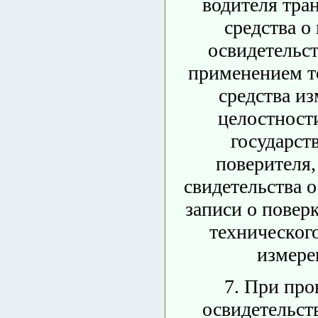
водителя тра
средства о
освидетельст
применением т
средства из
целостност
государст
поверителя,
свидетельства о
записи о поверк
технического
измере
7. При про
освидетельст