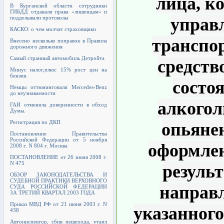
лица, к
В Курганской области сотрудники
ГИБДД отдавали права «лишенцам» и
подделывали протоколы
управ
КАСКО: о чем молчат страховщики
транспо
Внесено несколько поправок в Правила
дорожного движения
Самый странный автомобиль Детройта
средств
Минус налог,плюс 15% рост цен на
бензин
состо
Немцы оттюнинговали Mercedes-Benz
до неузнаваемости
алкогол
ГАИ отменила доверенности в обход
Думы.
Регистрация по ДКП
опьяне
Постановление Правительства
Российской Федерации от 5 ноября
оформлен
2008 г. N 804 г. Москва
ПОСТАНОВЛЕНИЕ от 26 июня 2008 г.
N 475
результ
ОБЗОР ЗАКОНОДАТЕЛЬСТВА И
СУДЕБНОЙ ПРАКТИКИ ВЕРХОВНОГО
направ
СУДА РОССИЙСКОЙ ФЕДЕРАЦИИ
ЗА ТРЕТИЙ КВАРТАЛ 2003 ГОДА
Приказ МВД РФ от 21 июня 2003 г. N
указанного
438
Автоинспектор, сбив пешехода, утаил