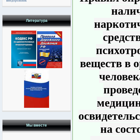
внедорожник
нали
наркоти
Литература
средст
психотр
веществ в 
человек
провед
медицин
освидетель
на сост
Мы вместе