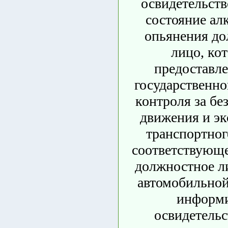
освидетельств
состояние ал
опьянения д
лицо, ко
предоставле
государственно
контроля за бе
движения и эк
транспортног
соответствующе
должностное л
автомобильно
информ
освидетельс