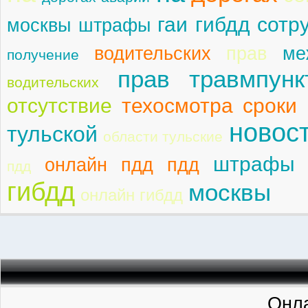
гаи гибдд сотр
москвы штрафы
водительских
прав
ме
получение
прав травмпунк
водительских
отсутствие
техосмотра сроки
новос
тульской
области тульские
штрафы 
онлайн пдд пдд
пдд
гибдд
москвы
онлайн гибдд
Онла