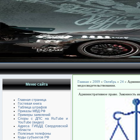
Главная
»
2009
»
Октябрь
»
24
» Админис
Меню сайта
медосвидетельствовании.
Административное право. Законность ак
Главная страница
Гостевая книга
Таблица штрафов
Приказы МВД РФ
Примеры заявлений
Споры с ДПС на RuTube и
YouTube (видео)
Адреса ГИБДД Свердловской
области
Полезные телефоны
Коды субъектов РФ