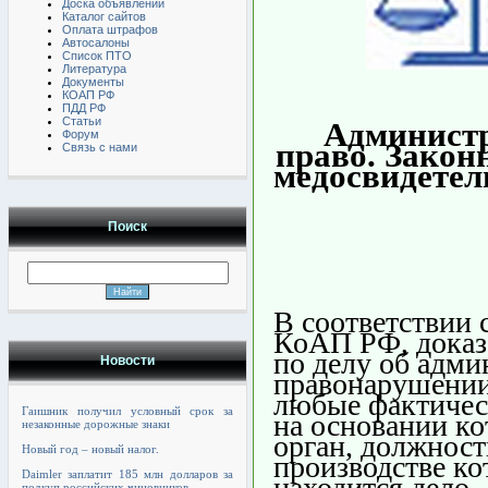
Доска объявлений
Каталог сайтов
Оплата штрафов
Автосалоны
Список ПТО
Литература
Документы
КОАП РФ
ПДД РФ
Статьи
Админист
Форум
право. Закон
Связь с нами
медосвидетел
Поиск
В соответствии с
КоАП РФ, доказ
по делу об адм
Новости
правонарушении
любые фактичес
Гаишник получил условный срок за
на основании ко
незаконные дорожные знаки
орган, должност
Новый год – новый налог.
производстве к
Daimler заплатит 185 млн долларов за
находится дело,
подкуп российских чиновников