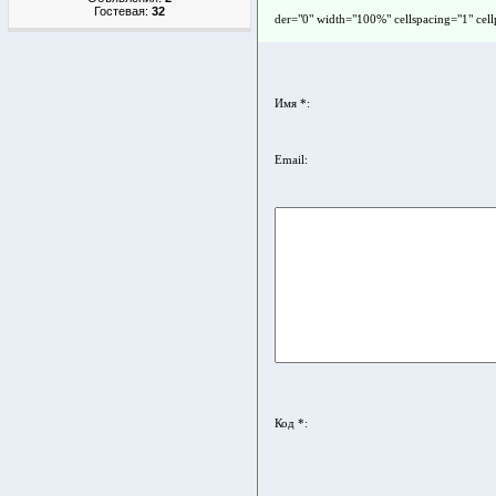
Гостевая:
32
der="0" width="100%" cellspacing="1" cel
Имя *:
Email:
Код *: