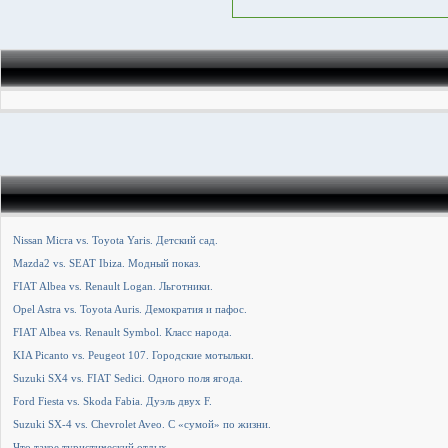
Nissan Micra vs. Toyota Yaris. Детский сад.
Mazda2 vs. SEAT Ibiza. Модный показ.
FIAT Albea vs. Renault Logan. Льготники.
Opel Astra vs. Toyota Auris. Демократия и пафос.
FIAT Albea vs. Renault Symbol. Класс народа.
KIA Picanto vs. Peugeot 107. Городские мотыльки.
Suzuki SX4 vs. FIAT Sedici. Одного поля ягода.
Ford Fiesta vs. Skoda Fabia. Дуэль двух F.
Suzuki SX-4 vs. Chevrolet Aveo. С «сумой» по жизни.
Что такое туристический отдых