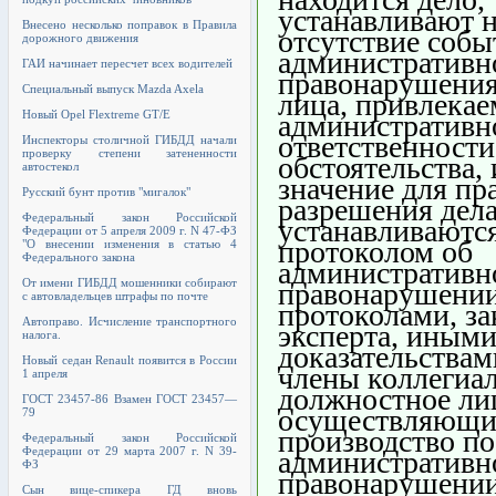
устанавливают 
Внесено несколько поправок в Правила
отсутствие собы
дорожного движения
административн
ГАИ начинает пересчет всех водителей
правонарушения
Специальный выпуск Mazda Axela
лица, привлекае
Новый Opel Flextreme GT/E
административн
ответственности
Инспекторы столичной ГИБДД начали
проверку степени затененности
обстоятельства
автостекол
значение для пр
Русский бунт против "мигалок"
разрешения дела
Федеральный закон Российской
устанавливаются
Федерации от 5 апреля 2009 г. N 47-ФЗ
протоколом об
"О внесении изменения в статью 4
Федерального закона
административн
От имени ГИБДД мошенники собирают
правонарушени
с автовладельцев штрафы по почте
протоколами, з
Автоправо. Исчисление транспортного
эксперта, иным
налога.
доказательствам
Новый седан Renault появится в России
члены коллегиал
1 апреля
должностное ли
ГОСТ 23457-86 Взамен ГОСТ 23457—
осуществляющи
79
производство по
Федеральный закон Российской
Федерации от 29 марта 2007 г. N 39-
административн
ФЗ
правонарушении
Сын вице-спикера ГД вновь