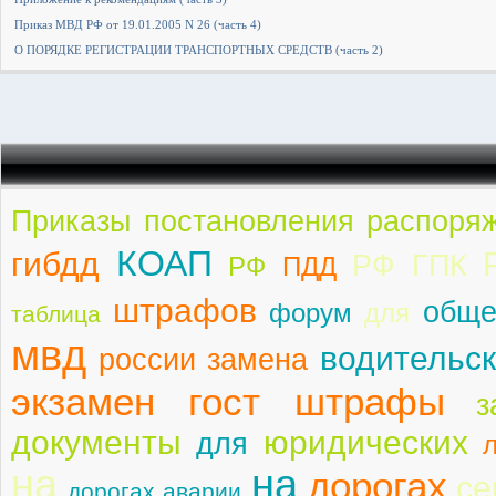
Приказ МВД РФ от 19.01.2005 N 26 (часть 4)
О ПОРЯДКЕ РЕГИСТРАЦИИ ТРАНСПОРТНЫХ СРЕДСТВ (часть 2)
Приказы постановления распоря
КОАП
гибдд
РФ ГПК
РФ
ПДД
штрафов
обще
форум
для
таблица
мвд
водительск
россии замена
экзамен гост штрафы
з
документы
юридических
для
на
на
дорогах
се
дорогах аварии