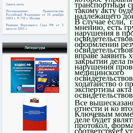
транспортным ср
Закись азота.
такому акту буд
Постановление Правительства
надлежащего док
Российской Федерации от 18 декабря
2003 г. N 759 г. Москва
В случае если,
мнению, есть г
Решение Верховного Суда РФ от 3
августа 2001 г.
нарушения в пр
освидетельствов
оформлении рез
освидетельствов
Литература
вправе заявить х
закрытии дела п
нарушения пров
медицинского
освидетельствов
ходатайство о п
экспертизы акта
освидетельствов
Все вышесказан
отнести и ко вт
Ключевым моме
деле будет являт
протокол, форма
соответствует у