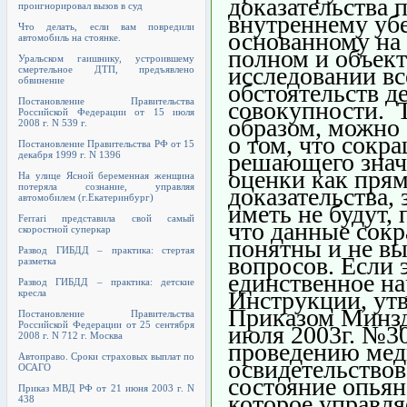
доказательства 
проигнорировал вызов в суд
внутреннему уб
Что делать, если вам повредили
основанному на
автомобиль на стоянке.
полном и объек
Уральском гаишнику, устроившему
исследовании вс
смертельное ДТП, предъявлено
обвинение
обстоятельств де
Постановление Правительства
совокупности. 
Российской Федерации от 15 июля
образом, можно 
2008 г. N 539 г.
о том, что сокр
Постановление Правительства РФ от 15
решающего знач
декабря 1999 г. N 1396
оценки как пря
На улице Ясной беременная женщина
потеряла сознание, управляя
доказательства,
автомобилем (г.Екатеринбург)
иметь не будут, 
Ferrari представила свой самый
что данные сок
скоростной суперкар
понятны и не в
Развод ГИБДД – практика: стертая
вопросов. Если 
разметка
единственное н
Развод ГИБДД – практика: детские
Инструкции, ут
кресла
Приказом Минзд
Постановление Правительства
Российской Федерации от 25 сентября
июля 2003г. №3
2008 г. N 712 г. Москва
проведению мед
Автоправо. Сроки страховых выплат по
освидетельствов
ОСАГО
состояние опьян
Приказ МВД РФ от 21 июня 2003 г. N
которое управля
438