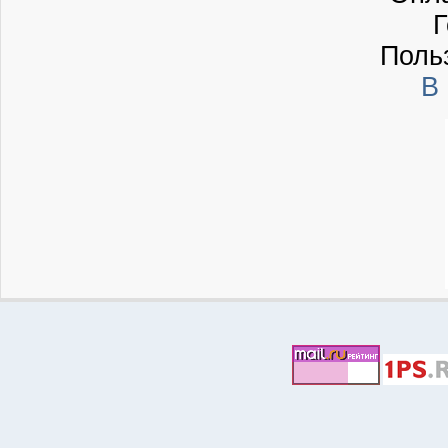
Г
Поль
В