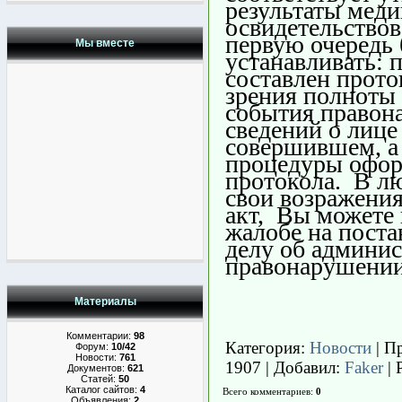
результаты мед
освидетельствов
первую очередь 
Мы вместе
устанавливать: 
составлен прото
зрения полноты
события правон
сведений о лице
совершившем, а
процедуры офо
протокола. В лю
свои возражения
акт, Вы можете 
жалобе на поста
делу об админи
правонарушении
Материалы
Комментарии:
98
Категория
:
Новости
|
П
Форум:
10/42
Новости:
761
1907 |
Добавил
:
Faker
|
Документов:
621
Статей:
50
Каталог сайтов:
4
Всего комментариев
:
0
Объявления:
2