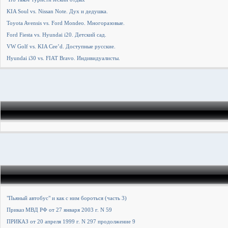
KIA Soul vs. Nissan Note. Дух и дедушка.
Toyota Avensis vs. Ford Mondeo. Многоразовые.
Ford Fiesta vs. Hyundai i20. Детский сад.
VW Golf vs. KIA Cee’d. Доступные русские.
Hyundai i30 vs. FIAT Bravo. Индивидуалисты.
"Пьяный автобус" и как с ним бороться (часть 3)
Приказ МВД РФ от 27 января 2003 г. N 59
ПРИКАЗ от 20 апреля 1999 г. N 297 продолжение 9