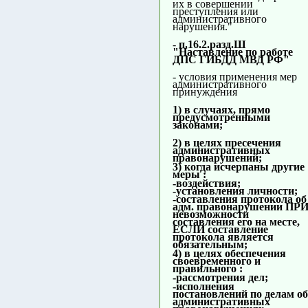
их в совершении
преступления или
административного
нарушения."
-
п.16.2.разд.Ш
"Наставление по работе
ДПС ГИБДД МВД РФ"
- условия применения мер
административного
принуждения
1) в случаях, прямо
предусмотренными
законами;
2) в целях пресечения
административных
правонарушений;
3) когда исчерпаны другие
меры :
-воздействия;
-установления личности;
-составления протокола об
адм. правонарушении ПР
невозможности
составления его на месте,
ЕСЛИ составление
протокола является
обязательным;
4) в целях обеспечения
своевременного и
правильного :
-рассмотрения дел;
-исполнения
постановлений по делам об
административных