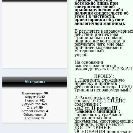
возможно лишь при
совершению мною
правонарушения либо
наличия свидетельств об
этом ( в частности,
ориентировки об угоне
аналогичной машины).
В результате неправомерны
действий инспектора
Тришина было сорвано
подписание контракта, в
результате чего мне был
причинен моральный и
материальный
ущерб.
На основании
вышеизложенного и
руководствуясь ст.227 КоАП
ПРОШУ :
1 .Назначить служебную
Материалы
проверку и признать
действия инспектора ГИБД
Гришина неправомерными.
Комментарии:
98
Форум:
10/42
2. Разъяснить личному
составу 10 СБ 1 СП ДПС
Новости:
761
содержание :
Документов:
621
-
п.2 ст. 11 раздел III
Статей:
50
"Закона о милиции":
Каталог сайтов:
4
"проверять у граждан и
Объявления:
2
должностных лиц
Гостевая:
32
документы, удостоверяющи
личность, если имеются
ДОСТАТОЧНЫЕ
ОСНОВАНИЯ подозревать