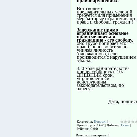
правонарушениях.
Вот сколько
предварительных условий
требуется для применения
мер, которые ограничивают
права и свободы граждан !
Задержание прямо
ограничивает основное
право человека и
гражданина - его свободу,
оно грубо попирает это
право, непозволительно
унижая личность
задержанного, если
производится с нарушением
закона.
3. 0 ходе разбирательства
прошу сообщить в 10-
ДНЕВНЫЙ срок,
установленный
действующим
законодательством, по
адресу :
Дата, подпис
Категория
:
Новости
|
Просмотров
: 1478 |
Добавил
:
Faker
|
Рейтинг
:
0.0
/
0
Всего комментариев
:
0