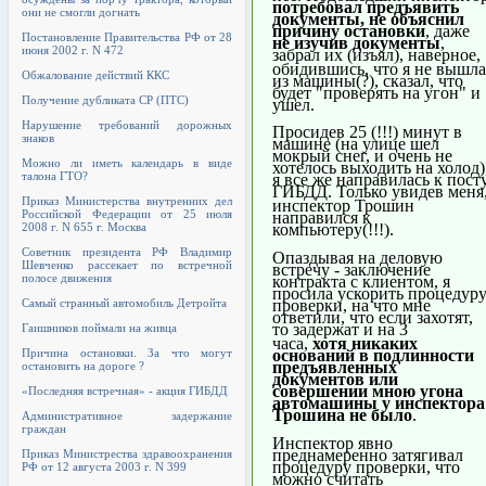
потребовал предъявить
они не смогли догнать
документы, не объяснил
причину остановки
, даже
Постановление Правительства РФ от 28
не изучив документы
,
июня 2002 г. N 472
забрал их (изъял), наверное,
обидившись, что я не вышла
Обжалование действий ККС
из машины(?), сказал, что
будет "проверять на угон" и
Получение дубликата СР (ПТС)
ушел.
Нарушение требований дорожных
Просидев 25 (!!!) минут в
знаков
машине (на улице шел
мокрый снег, и очень не
Можно ли иметь календарь в виде
хотелось выходить на холод)
талона ГТО?
я все же направилась к пост
ГИБДД. Только увидев меня
Приказ Министерства внутренних дел
инспектор Трошин
Российской Федерации от 25 июля
направился к
2008 г. N 655 г. Москва
компьютеру(!!!).
Советник президента РФ Владимир
Опаздывая на деловую
Шевченко рассекает по встречной
встречу - заключение
полосе движения
контракта с клиентом, я
просила ускорить процедур
Самый странный автомобиль Детройта
проверки, на что мне
ответили, что если захотят,
то задержат и на 3
Гаишников поймали на живца
часа,
хотя никаких
оснований в подлинности
Причина остановки. За что могут
предъявленных
остановить на дороге ?
документов или
совершении мною угона
«Последняя встречная» - акция ГИБДД
автомашины у инспектора
Трошина не было
.
Административное задержание
граждан
Инспектор явно
преднамеренно затягивал
Приказ Министрества здравоохранения
процедуру проверки, что
РФ от 12 августа 2003 г. N 399
можно считать