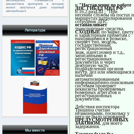
автовладелец сталкивается с
множеством критериев в которых
и
"Наставление по работе
может запутаться даже опытный
ДПС ГИБДД МВД РФ"
автомобилист.
п.16.2.разд.Ш : "При
несении службы на постах и
маршрутах патрулирования
сотрудник ДПС
останавливает
транспортные средства,
Литература
СХОДНЫЕ
по марке, цвету
и характерным приметам с
находящимися в розыске,
сверяет тип, модель,
государственный
регистрационный
знак, идент.номер и т.д.,
записанными в
регистрационных
документах и через
дежурную часть
подразделений органов
внутр. дел или имеющимся 
наличии
автоматизированным
информационно-поисковым
системам проверяет
реквизиты проверяемых
номерных агрегатов и
регистрационных
документов.
Действия инспектора
Тришина считаю
незаконными, поскольку у
него не было оснований,
ПРЕДУСМОТРЕННЫХ
ЗАКОНОМ
, для моего
задержания.
Мы вместе
Таковое было бы