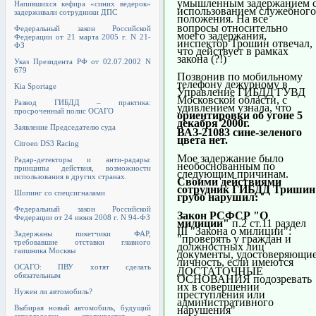
умышленным задержанием 
Напившихся кефира «синих ведерок»
использованием служебного
задерживали сотрудники ДПС
положения. На все
вопросы относительно
Федеральный закон Российской
моего задержания,
Федерации от 21 марта 2005 г. N 21-
инспектор Трошин отвечал,
ФЗ
что действует в рамках
закона (?!)
Указ Президента РФ от 02.07.2002 N
679
Позвонив по мобильному
телефону дежурному в
Kia Sportage
Управление ГИБДД ГУВД
Московской области, с
Развод ГИБДД – практика:
удивлением узнала, что
просроченный полис ОСАГО
ориентировки об угоне 5
декабря 2000г.
Заявление Председателю суда
ВАЗ-21083 сине-зеленого
цвета нет.
Citroen DS3 Racing
Мое задержание было
Радар-детекторы и анти-радары:
необоснованным по
принципы действия, возможности
следующим причинам.
использования в других странах.
Своими действиями
сотрудник ГИБДД Тришин
Шопинг со спецсигналами
грубо нарушил:
Федеральный закон Российской
Закон РСФСР "О
Федерации от 24 июня 2008 г. N 94-ФЗ
милиции"
п.2 ст.11 раздел
III "Закона о милиции":
Задержаны пикетчики ФАР,
"проверять у граждан и
требовавшие отставки главного
должностных лиц
гаишника Москвы
документы, удостоверяющи
личность, если имеются
ОСАГО: ПВУ хотят сделать
ДОСТАТОЧНЫЕ
обязательным
ОСНОВАНИЯ подозревать
их в совершении
Нужен ли автомобиль?
преступления или
административного
Выбирая новый автомобиль, будущий
нарушения"