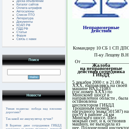
Доска объявлений
Каталог сайтов
Оплата штрафов
Автосалоны
Список ПТО
Литература
Документы
КОАП РФ
Неправомерные
ПДД РФ
действия
Статьи
Форум
Связь с нами
Командиру 10 СБ 1 СП ДП
П-ку Лещеву В.Н
Поиск
От ____________________
Жалоба
на неправомерные
действия сотрудника
ГИБДД
5 декабря 2000 г. в 21.00 я,
ХХХ, направляясь на своей
машине ВАЗ-21083
(гос.номер ХХХ) по
Минскому шоссе в
Новости
направлении области , была
остановлена
инспектором ГИБДД
Трошиным (номер
Умная подвеска: победа над плохими
нагрудного знака 501587) на
дорогами?
посту в районе 24 км
Минского шоссе. Шел
Так какой же аккумулятор лучше?
мокрый снег, и я, остновив
машину, не выходила из
В Бурятии двое сотрудников ГИБДД
нее. Подошедший инспекто
осуждены за порчу трактора, который