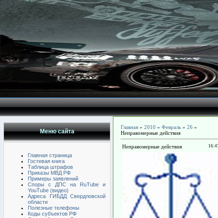
Главная
»
2010
»
Февраль
»
26
»
Меню сайта
Неправомерные действия
Неправомерные действия
16:4
Главная страница
Гостевая книга
Таблица штрафов
Приказы МВД РФ
Примеры заявлений
Споры с ДПС на RuTube и
YouTube (видео)
Адреса ГИБДД Свердловской
области
Полезные телефоны
Коды субъектов РФ