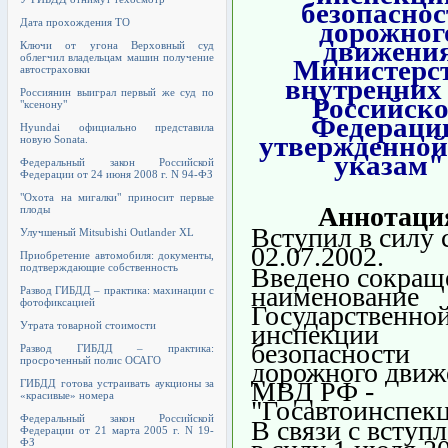
безопаснос
дорожног
Дата прохождения ТО
движени
Ключи от угона Верховный суд
облегчил владельцам машин получение
Министерс
автостраховки
внутренних 
Россиянин выиграл первый же суд по
Российск
"ксенону"
Федераци
Hyundai официально представила
утвержденной
новую Sonata.
указам"
Федеральный закон Российской
Федерации от 24 июня 2008 г. N 94-ФЗ
"Охота на мигалки" приносит первые
Аннотаци
плоды
Вступил в силу 
Улучшеный Mitsubishi Outlander XL
02.07.2002.
Приобретение автомобиля: документы,
подтверждающие собственность
Введено сокращ
наименование
Развод ГИБДД – практика: махинации с
фотофиксацией
Государственно
инспекции
Утрата товарной стоимости
безопасности
Развод ГИБДД – практика:
просроченный полис ОСАГО
дорожного движ
МВД РФ -
ГИБДД готова устраивать аукционы за
«красивые» номера
"Госавтоинспекц
Федеральный закон Российской
В связи с вступ
Федерации от 21 марта 2005 г. N 19-
ФЗ