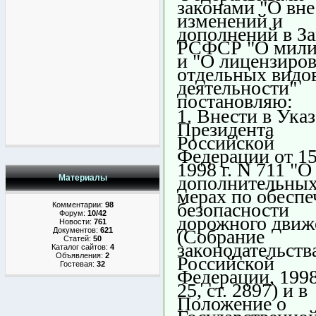
законами "О вн
изменений и
дополнений в З
РСФСР "О мили
и "О лицензиро
отдельных видо
деятельности"
постановляю:
1. Внести в Указ
Президента
Российской
Федерации от 1
1998 г. N 711 "О
дополнительны
Материалы
мерах по обесп
безопасности
Комментарии:
98
Форум:
10/42
дорожного движ
Новости:
761
(Собрание
Документов:
621
Статей:
50
законодательств
Каталог сайтов:
4
Объявления:
2
Российской
Гостевая:
32
Федерации, 1998
25, ст. 2897) и в
Положение о