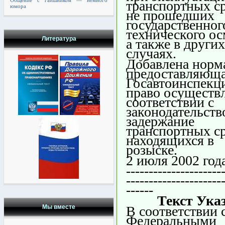
Общение с гаишником — немного
транспортных ср
юмора
не прошедших
государственног
технического ос
Литература
а также в других
случаях.
Добавлена норм
предоставляющ
Госавтоинспекц
право осуществл
соответствии с
законодательст
задержание
транспортных ср
находящихся в
розыске.
2 июля 2002 год
---------------------
---------------------
------
Текст Ука
В соответствии 
Мы вместе
Федеральными