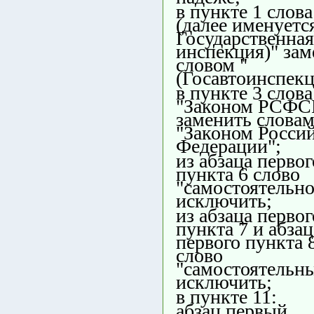
в пункте 1 слова
(далее именуется
Государственная
инспекция)" зам
словом "
(Госавтоинспекц
в пункте 3 слова
"Законом РСФС
заменить слова
"Законом Росси
Федерации";
из абзаца первог
пункта 6 слово
"самостоятельно
исключить;
из абзаца первог
пункта 7 и абзац
первого пункта 
слово
"самостоятельн
исключить;
в пункте 11:
абзац первый