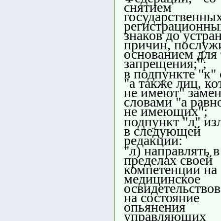
снятием
государственны
регистрационны
знаков до устра
причин, послу
основанием для 
запрещения;";
в подпункте "к"
"а также лиц, к
не имеют" заме
словами "а равн
не имеющих";
подпункт "л" из
в следующей
редакции:
"л) направлять в
пределах своей
компетенции на
медицинское
освидетельство
на состояние
опьянения
управляющих