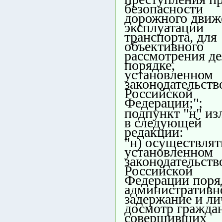
безопасности
дорожного движ
эксплуатации
транспорта, для
объективного
рассмотрения де
порядке,
установленном
законодательств
Российской
Федерации;";
подпункт "н" из
в следующей
редакции:
"н) осуществлят
установленном
законодательств
Российской
Федерации поря
административн
задержание и л
досмотр граждан
совершивших