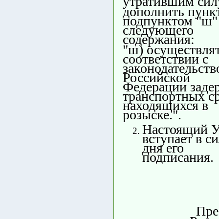
утратившим сил
дополнить пунк
подпунктом "ш"
следующего
содержания:
"ш) осуществлят
соответствии с
законодательств
Российской
Федерации заде
транспортных ср
находящихся в
розыске.".
Настоящий У
вступает в си
дня его
подписания.
Пре