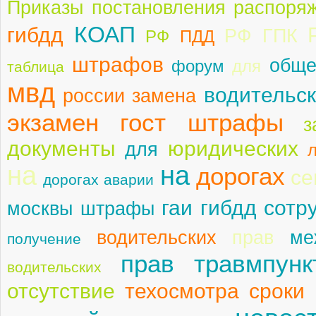
Приказы постановления распоря
КОАП
гибдд
РФ ГПК
РФ
ПДД
штрафов
обще
форум
для
таблица
мвд
водительск
россии замена
экзамен гост штрафы
з
документы
юридических
для
на
на
дорогах
се
дорогах аварии
гаи гибдд сотр
москвы штрафы
водительских
прав
ме
получение
прав травмпунк
водительских
отсутствие
техосмотра сроки