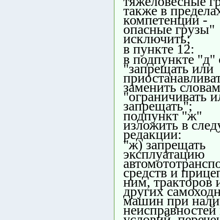
тяжеловесные гр
также в предела
компетенции -
опасные грузы"
исключить;
в пункте 12:
в подпункте "д"
"запрещать или
приостанавлива
заменить слова
"ограничивать и
запрещать";
подпункт "ж"
изложить в сле
редакции:
"ж) запрещать
эксплуатацию
автомототрансп
средств и прице
ним, тракторов 
других самоход
машин при нал
неисправностей
условий, перече