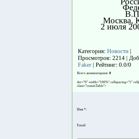
Росс
Фед
В.
Москва, 
2 июля 20
Категория
:
Новости
|
Просмотров
: 2214 |
Доб
Faker
|
Рейтинг
:
0.0
/
0
Всего комментариев
:
0
der="0" width="100%" cellspacing="1" cel
class="commTable">
Имя *:
Email: