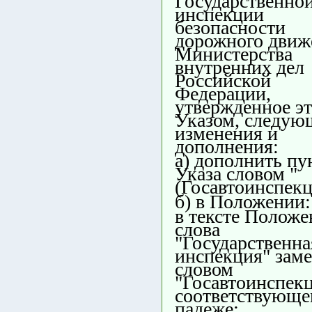
Государственно
инспекции
безопасности
дорожного движ
Министерства
внутренних дел
Российской
Федерации,
утвержденное э
Указом, следую
изменения и
дополнения:
а) дополнить пу
Указа словом "
(Госавтоинспекц
б) в Положении:
в тексте Положе
слова
"Государственна
инспекция" зам
словом
"Госавтоинспекц
соответствующ
падеже;