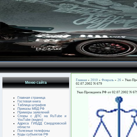
Главная
»
2010
»
Февраль
»
26
» Указ Пр
Меню сайта
02.07.2002 N 679
Указ Президента РФ от 02.07.2002 N 67
Главная страница
Гостевая книга
Таблица штрафов
Приказы МВД РФ
Примеры заявлений
Споры с ДПС на RuTube и
YouTube (видео)
Адреса ГИБДД Свердловской
области
Полезные телефоны
Коды субъектов РФ