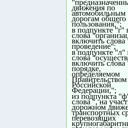
"предназначенн
движения по
автомобильным
дорогам общего
пользования,";
в подпункте "г"
слова "организа
включить слова 
проведение";
в подпункте "л"
слова "осуществ
включить слова 
порядке,
определяемом
Правительством
Российской
Федерации,";
из подпункта "ф
слова ", на участ
дорожном движ
транспортных ср
перевозящих
крупногабаритн