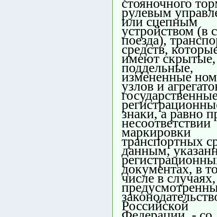
стояночного тор
рулевым управл
или сцепным
устройством (в 
поезда), трансп
средств, которы
имеют скрытые,
поддельные,
измененные ном
узлов и агрегато
государственны
регистрационны
знаки, а равно п
несоответствии
маркировки
транспортных с
данным, указан
регистрационны
документах, в т
числе в случаях,
предусмотренн
законодательств
Российской
Федерации, - со