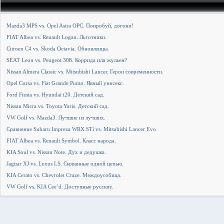
Mazda3 MPS vs. Opel Astra OPC. Попробуй, догони!
FIAT Albea vs. Renault Logan. Льготники.
Citroen С4 vs. Skoda Octavia. Обновленцы.
SEAT Leon vs. Peugeot 308. Коррида или жульен?
Nissan Almera Classic vs. Mitsubishi Lancer. Герои современности.
Opel Corsa vs. Fiat Grande Punto. Явный унисекс.
Ford Fiesta vs. Hyundai i20. Детский сад.
Nissan Micra vs. Toyota Yaris. Детский сад.
VW Golf vs. Mazda3. Лучшие из лучших.
Сравнение Subaru Impreza WRX STi vs. Mitsubishi Lancer Evo
FIAT Albea vs. Renault Symbol. Класс народа.
KIA Soul vs. Nissan Note. Дух и дедушка.
Jaguar XJ vs. Lexus LS. Скованные одной цепью.
KIA Cerato vs. Chevrolet Cruze. Междоусобица.
VW Golf vs. KIA Cee’d. Доступные русские.