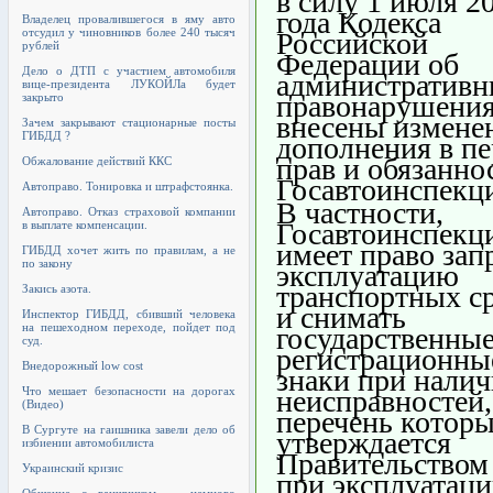
в силу 1 июля 2
года Кодекса
Владелец провалившегося в яму авто
отсудил у чиновников более 240 тысяч
Российской
рублей
Федерации об
Дело о ДТП с участием автомобиля
административ
вице-президента ЛУКОЙЛа будет
правонарушени
закрыто
внесены измене
Зачем закрывают стационарные посты
ГИБДД ?
дополнения в пе
прав и обязанно
Обжалование действий ККС
Госавтоинспекц
Автоправо. Тонировка и штрафстоянка.
В частности,
Автоправо. Отказ страховой компании
Госавтоинспекц
в выплате компенсации.
имеет право зап
ГИБДД хочет жить по правилам, а не
по закону
эксплуатацию
транспортных с
Закись азота.
и снимать
Инспектор ГИБДД, сбивший человека
на пешеходном переходе, пойдет под
государственны
суд.
регистрационны
Внедорожный low cost
знаки при нали
Что мешает безопасности на дорогах
неисправностей,
(Видео)
перечень котор
В Сургуте на гаишника завели дело об
утверждается
избиении автомобилиста
Правительством
Украинский кризис
при эксплуатац