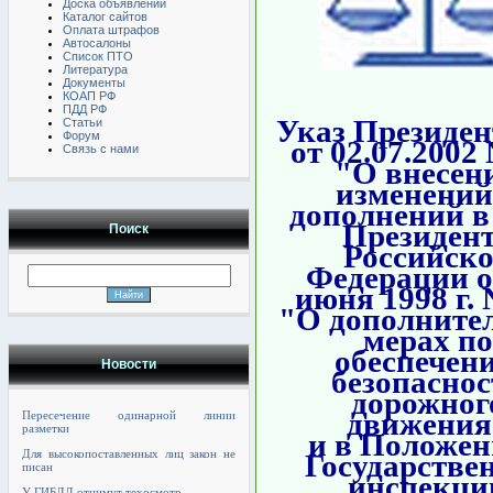
Доска объявлений
Каталог сайтов
Оплата штрафов
Автосалоны
Список ПТО
Литература
Документы
КОАП РФ
ПДД РФ
Указ Президе
Статьи
Форум
от 02.07.2002 
Связь с нами
"О внесен
изменений
дополнений в
Президен
Поиск
Российск
Федерации о
июня 1998 г. 
"О дополните
мерах по
обеспечен
Новости
безопаснос
дорожног
движения
Пересечение одинарной линии
разметки
и в Положен
Для высокопоставленных лиц закон не
Государстве
писан
инспекци
У ГИБДД отнимут техосмотр