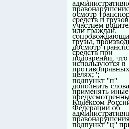
административн
правонарушение
осмотр транспо
средств и грузов
участием водите
или граждан,
сопровождающи
грузы, производ
досмотр трансп
средств при
подозрении, что
используются в
противоправны
целях;";
подпункт "п"
дополнить слова
применять иные
предусмотренн
Кодексом Росси
Федерации об
административ
правонарушения
подпункт "ц" пр