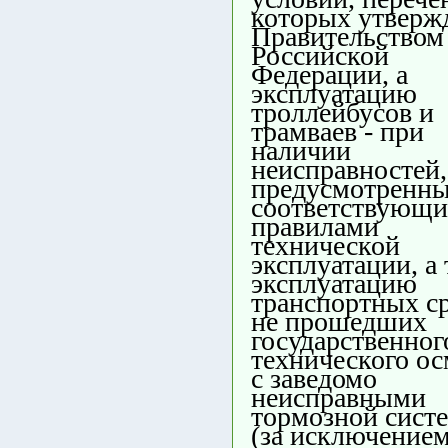
которых утверж
Правительством
Российской
Федерации, а
эксплуатацию
троллейбусов и
трамваев - при
наличии
неисправностей,
предусмотренн
соответствующ
правилами
технической
эксплуатации, а
эксплуатацию
транспортных ср
не прошедших
государственног
технического ос
с заведомо
неисправными
тормозной сист
(за исключение