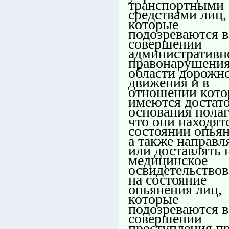
транспортными
средствами лиц,
которые
подозреваются в
совершении
административн
правонарушения
области дорожн
движения и в
отношении кот
имеются достат
основания полаг
что они находят
состоянии опьян
а также направл
или доставлять 
медицинское
освидетельство
на состояние
опьянения лиц,
которые
подозреваются в
совершении
преступления п