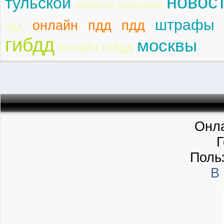
новос
тульской
области тульские
штрафы 
онлайн пдд пдд
пдд
гибдд
москвы
онлайн гибдд
Онла
Г
Поль
В