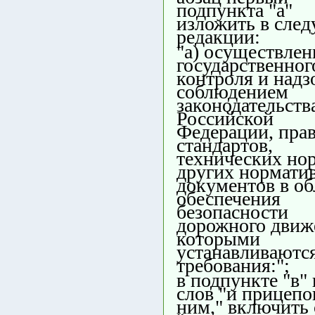
подпункта "а"
изложить в сле
редакции:
"а) осуществлен
государственног
контроля и надз
соблюдением
законодательств
Российской
Федерации, прав
стандартов,
технических но
других нормати
документов в об
обеспечения
безопасности
дорожного движ
которыми
устанавливаютс
требования:";
в подпункте "в"
слов "и прицепо
ним," включить 