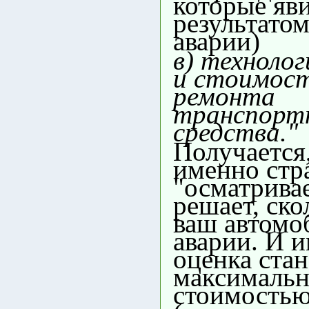
которые яв
результато
аварии)
в) технолог
и стоимос
ремонта
транспорт
средства."
Получается,
именно стр
"осматривае
решает, ско
ваш автомо
аварии. И и
оценка ста
максималь
стоимостью