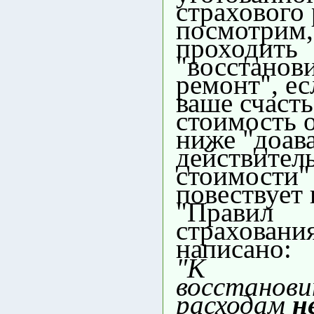
страхового 
посмотрим,
проходить
"восстанов
ремонт", ес
ваше счасть
стоимость 
ниже "доав
действител
стоимости"
повествует 
"Правил
страхования
написано:
"К
восстанов
расходам
н