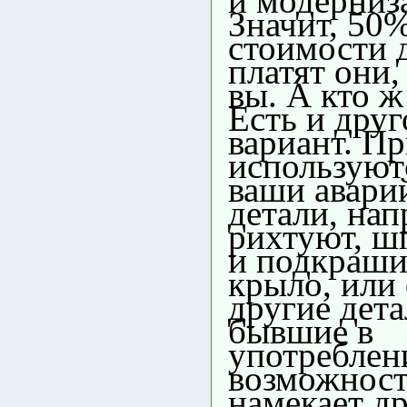
и модерниз
Значит, 50%
стоимости 
платят они,
вы. А кто ж
Есть и друг
вариант. П
используют
ваши авари
детали, нап
рихтуют, 
и подкраш
крыло, или 
другие дет
бывшие в
употреблен
возможнос
намекает д