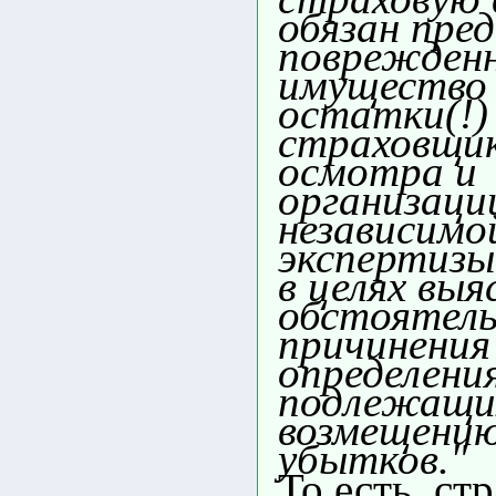
обязан пре
поврежден
имущество 
остатки(!)
страховщик
осмотра и
организаци
независимо
экспертизы
в целях выя
обстоятел
причинения
определени
подлежащи
возмещени
убытков."
То есть, ст