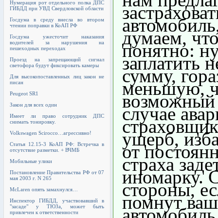
Нумерация рот отдельного полка ДПС
застраховат
ГИБДД при УВД Свердловской области
автомобиль
Госдума в среду внесла во втором
чтении поправки в КоАП РФ
думаем, что
Госдума ужесточит наказания
водителей за нарушения на
понятно: н
пешеходных переходах
заплатить 
Проезд на запрещающий сигнал
светофора будут фиксировать камеры
сумму, гора
Для высокопоставленных лиц закон не
меньшую, 
писан
возможный 
Peugeot SR1
Закон для всех один
случае авар
Имеет ли право сотрудник ДПС
страховщик
снимать тонировку.
ущерб, изба
Volkswagen Scirocco…агрессивно!
от постоян
Статья 12.15-3 КоАП РФ: Встречка в
отсутствие разметки. + ВЧМБ
страха заде
Мобильные улики
иномарку. 
Постановление Правительства РФ от 07
мая 2003 г. N 265
стороны, е
McLaren опять замахнулся…
помнут ваш
Инспектор ГИБДД, участвовавший в
"засаде" у ТЮЗа, может быть
автомобиль,
привлечен к ответственности