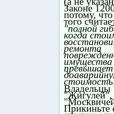
(а не указа
Законе 120
потому, что
того считае
"полной гиб
когда стои
восстанови
ремонта
поврежден
имущества 
превышает 
доаварийн
стоимость
Владельцы
"Жигулей", 
"Москвичей
Прикиньте 