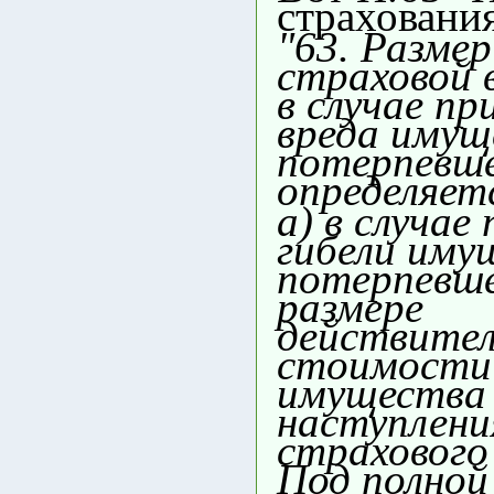
страхования
"63. Размер
страховой
в случае пр
вреда имущ
потерпевш
определяет
а) в случае
гибели иму
потерпевше
размере
действите
стоимости
имущества 
наступлени
страхового 
Под полной