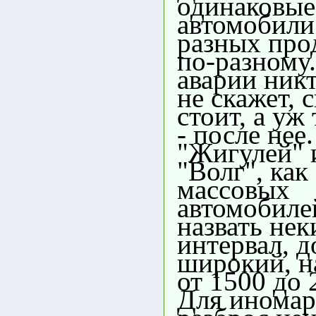
одинаковые
автомобили 
разных про
по-разному
аварии ник
не скажет, 
стоит, а уж
- после нее
"Жигулей" 
"Волг", как
массовых
автомобиле
назвать нек
интервал, 
широкий, н
от 1500 до 
Для иномар