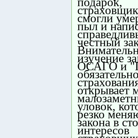
подарок,
страховщик
смогли уме
пыл и напи
справедлив
честный зак
Вниматель
изучение за
ОСАГО и "
обязательн
страховани
открывает 
малозамет
уловок, ко
резко меня
закона в ст
интересов