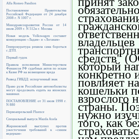
принят зак
Alfa Romeo Pandion
обязательн
Постановление Правительства
страховани
Российской Федерации от 24 декабря
2008 г. N 1007 г.
гражданско
Минздравсоцразвития России от 14
июля 2009 г. N 512н г. Москва
ответствен
Новая модель Volkswagen составит
владельцев
конкуренцию «Ладам» и «Логанам»
транспортн
Генпрокуратура решила сама бороться
с ДТП.
средств" (
Первый гудок
который на
Правила исполнения Министерством
Финансов РФ судебных актов по искам
конкретно 
к Казне РФ на возмещение вреда
повлияет н
Развод ГИБДД: испорченный знак
кошельки 
Право руля Российские автомобилисты
могут продолжать ездить на японских
взрослого 
машинах
ПОСТАНОВЛЕНИЕ от 31 июля 1998 г.
страны. По
N 880
нужно изуч
Первоапрельский Fluence
того, как б
Специальный выпуск Mazda Axela
страховатьс
Жириновский выступил против
ужесточения требований к «синим
ведеркам»
нам предла