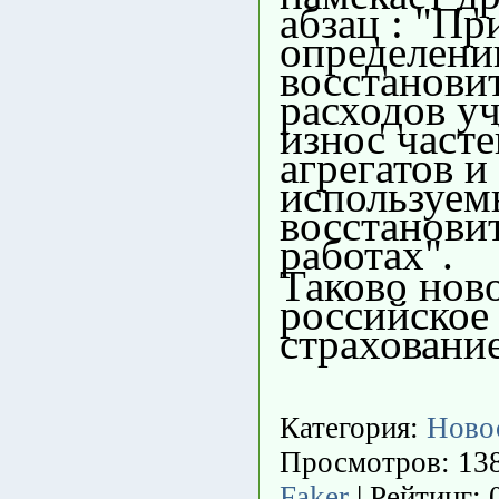
абзац : "Пр
определени
восстанови
расходов у
износ часте
агрегатов и
используем
восстанови
работах".
Таково нов
российское
страхование
Категория
:
Ново
Просмотров
: 13
Faker
|
Рейтинг
: