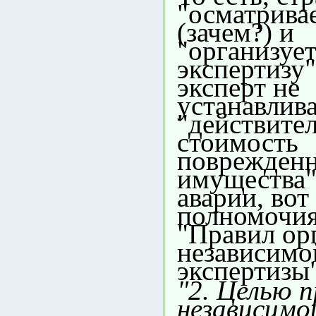
"осматрива
(зачем?) и
"организуе
экспертизу"
эксперт не
устанавлив
"действите
стоимость
поврежден
имущества"
аварии, вот
полномочия
"Правил ор
независимо
экспертизы
"2. Целью 
независимо