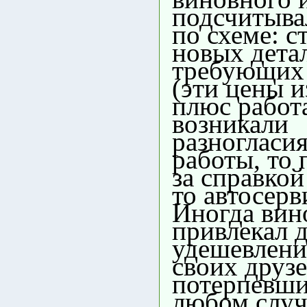
подсчитыва
по схеме: с
новых дета
требующих
(эти цены и
плюс работ
возникали
разногласия
работы, то
за справкой
то автосерв
Иногда ви
привлекал 
удешевлени
своих друзе
потерпевши
любом случ