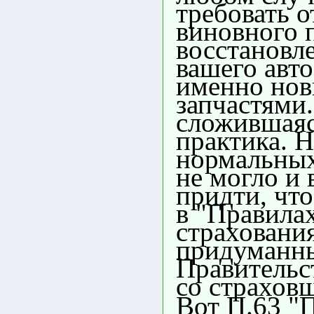
требовать о
виновного 
восстановл
вашего авто
именно но
запчастями.
сложившая
практика. 
нормальны
не могло и 
придти, чт
в "Правила
страхования
придуманн
Правительс
со страхов
Вот П.63 "