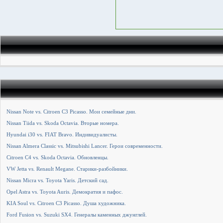
Nissan Note vs. Citroen C3 Picasso. Мои семейные дни.
Nissan Tiida vs. Skoda Octavia. Вторые номера.
Hyundai i30 vs. FIAT Bravo. Индивидуалисты.
Nissan Almera Classic vs. Mitsubishi Lancer. Герои современности.
Citroen С4 vs. Skoda Octavia. Обновленцы.
VW Jetta vs. Renault Megane. Старики-разбойники.
Nissan Micra vs. Toyota Yaris. Детский сад.
Opel Astra vs. Toyota Auris. Демократия и пафос.
KIA Soul vs. Citroen C3 Picasso. Душа художника.
Ford Fusion vs. Suzuki SX4. Генералы каменных джунглей.