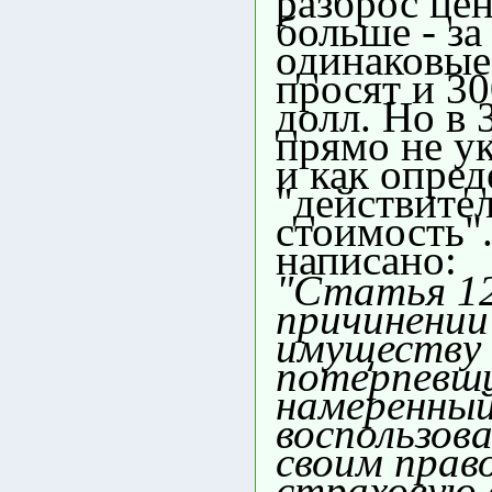
разброс це
больше - за
одинаковы
просят и 30
долл. Но в 
прямо не ук
и как опред
"действите
стоимость".
написано:
"Статья 12
причинении
имуществу
потерпевш
намеренны
воспользов
своим прав
страховую 