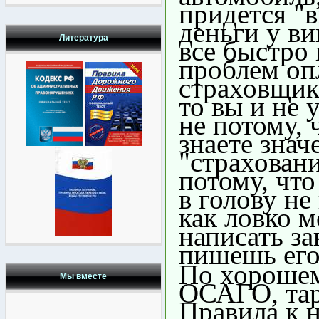
придется "
деньги у ви
Литература
все быстро 
проблем оп
страховщик.
то вы и не 
не потому, 
знаете знач
"страховани
потому, что
в голову не
как ловко 
написать за
пишешь его 
По хорошем
Мы вместе
ОСАГО, та
Правила к 