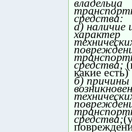
владельца
транспорт
средства:
а) наличие 
характер
технически
поврежден
транспорт
средства;
(
какие есть)
б) причины
возникнове
технически
поврежден
транспорт
средства;
(
повреждени