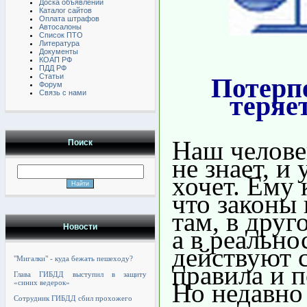
Доска объявлений
Каталог сайтов
Оплата штрафов
Автосалоны
Список ПТО
Литература
Документы
КОАП РФ
ПДД РФ
Статьи
Потерп
Форум
Связь с нами
теряет
Наш челове
Поиск
не знает, и 
хочет. Ему 
что законы 
там, в друг
Новости
а в реально
действуют 
"Мигалки" - куда бежать пешеходу?
правила и п
Глава ГИБДД выступил в защиту
Но недавно
«синих ведерок»
Сотрудник ГИБДД сбил прохожего