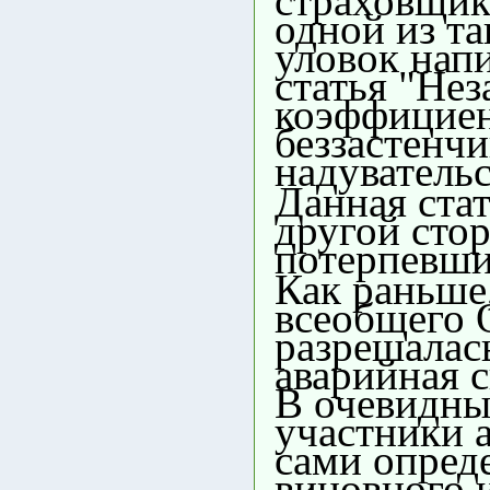
страховщик
одной из т
уловок нап
статья "Не
коэффицие
беззастенч
надувательс
Данная стат
другой стор
потерпевши
Как раньше
всеобщего
разрешалас
аварийная 
В очевидны
участники 
сами опред
виновного 