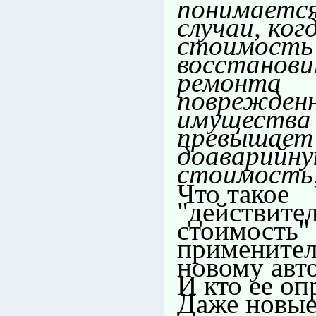
понимаетс
случаи, ког
стоимость
восстанови
ремонта
поврежден
имущества 
превышает 
доаварийн
стоимость
Что такое
"действите
стоимость"
применител
новому авт
И кто ее оп
Даже новые