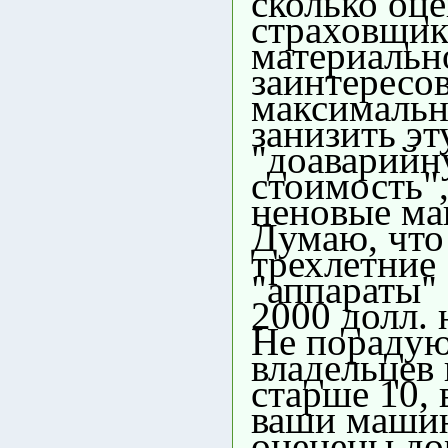
сколько оц
страховщик
материальн
заинтересо
максималь
занизить эт
"доаварий
стоимость"
неновые м
Думаю, что
трехлетние
"аппараты"
2000 долл. 
Не порадую
владельцев
старше 10, 
ваши маши
оценены до