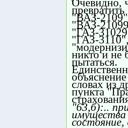
Очевидно, 
превратить
"ВАЗ-2109"
"ВАЗ-21099
"ГАЗ-31029
"ГАЗ-3110",
"модернизи
никто и не 
пытаться.
Единственн
объяснение 
словах из д
пункта "Пр
страхования
"63,б):.. пр
имущества
состояние, 