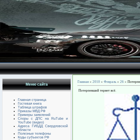
Главная
»
2010
»
Февраль
»
26
» Потерпе
Меню сайта
Потерпевший теряет всё.
Главная страница
Гостевая книга
Таблица штрафов
Приказы МВД РФ
Примеры заявлений
Споры с ДПС на RuTube и
YouTube (видео)
Адреса ГИБДД Свердловской
области
Полезные телефоны
Коды субъектов РФ