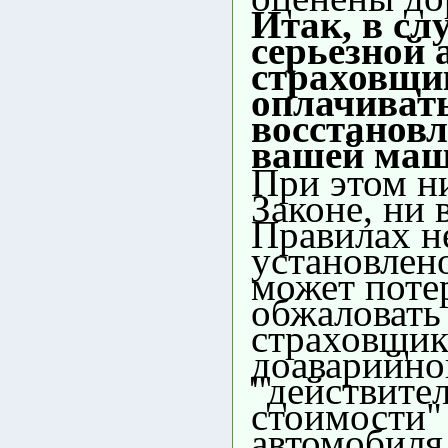
Итак, в сл
серьезной 
страховщик
оплачиват
восстановл
вашей ма
При этом ни
Законе, ни 
Правилах н
установлено
может пот
обжаловать
страховщи
доаварийно
"действите
стоимости"
автомобиля