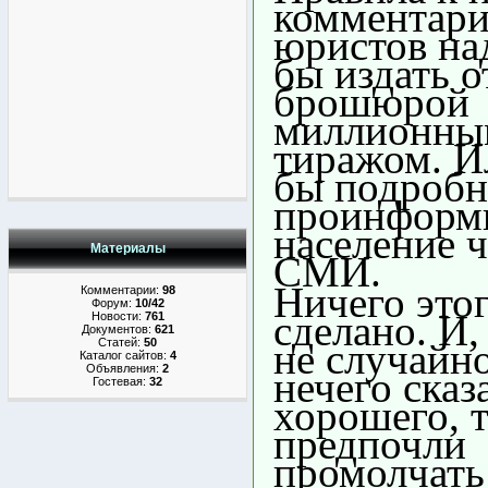
комментар
юристов на
бы издать 
брошюрой
миллионны
тиражом. И
бы подроб
проинформ
население ч
Материалы
СМИ.
Ничего этог
Комментарии:
98
Форум:
10/42
сделано. И,
Новости:
761
Документов:
621
не случайно
Статей:
50
Каталог сайтов:
4
Объявления:
2
нечего сказ
Гостевая:
32
хорошего, 
предпочли
промолчать