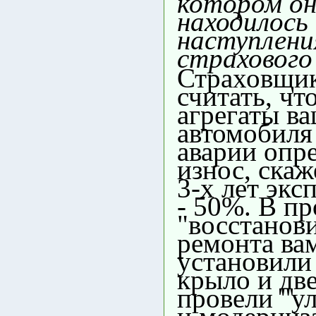
котором о
находилось
наступлени
страхового 
Страховщик
считать, чт
агрегаты в
автомобиля
аварии опр
износ, скаж
3-х лет экс
- 50%. В пр
"восстанов
ремонта ва
установил
крыло и двер
провели "у