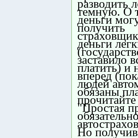
разводить л
темную. О 
деньги мог
получить
страховщик
деньги легк
(государств
заставило в
платить) и 
вперед (пок
людей авто
обязаны пла
прочитайте
"Простая п
обязательн
автострахо
Но получив