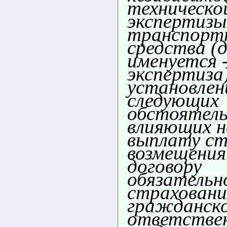
техническо
экспертизы
транспорт
средства (
именуется 
экспертиза
установлен
следующих
обстоятель
влияющих н
выплату ст
возмещения
договору
обязательн
страховани
гражданск
ответстве