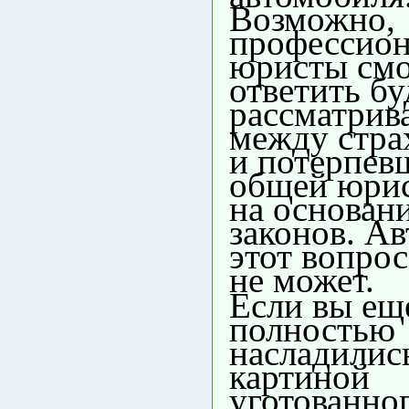
Возможно,
профессио
юристы смо
ответить бу
рассматрив
между стр
и потерпев
общей юри
на основан
законов. Ав
этот вопрос
не может.
Если вы ещ
полностью
насладилис
картиной
уготованно