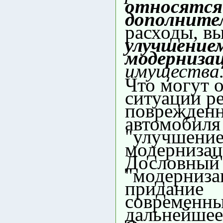
относятся
дополните
расходы, в
улучшение
модерниза
имуществ
Что могут о
ситуации р
поврежден
автомобиля
"улучшение
модернизац
Дословный 
"модерниза
придание
современны
дальнейшее