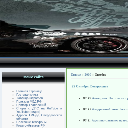
Главная
»
2009
»
Октябрь
Меню сайта
25 Октября, Воскресенье
Главная страница
Гостевая книга
Таблица штрафов
00:19
Автоправо. Несогласие с
Приказы МВД РФ
Примеры заявлений
Споры с ДПС на RuTube и
00:13
Федеральный закон Росси
YouTube (видео)
Адреса ГИБДД Свердловской
области
00:11
Административное право. 
Полезные телефоны
Коды субъектов РФ