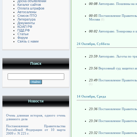
Доска объявлений
00:08
Автоправо. Пошлины на 
Каталог сайтов
Оплата штрафов
Автосалоны
Список ПТО
00:05
Постановление Правительс
Литература
Москва
(0)
Документы
КОАП РФ
ПДД РФ
00:02
Автоправо. Тонировка и 
Статьи
Форум
Связь с нами
24 Октября, Суббота
23:59
Автоправо. Льготы по тр
Поиск
23:56
Верховный суд защитил а
23:49
Постановление Правительс
(1)
14 Октября, Среда
Новости
23:36
Постановление Правительс
Очень длинная история, одного очень
длинного дела
23:34
Постановление Правительс
Постановление Правительства
Российской Федерации от 10 марта
23:32
Постановление Правительс
2009 г. N 225 г.