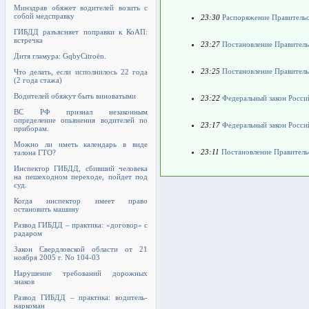
Минздрав обяжет водителей возить с
собой медсправку
23:30
Распоряжение Правительст
ГИБДД разъясняет поправки к КоАП:
встречка
23:27
Постановление Правительс
Дитя гламура: GqbyCitroën.
23:25
Постановление Правительс
Что делать, если исполнилось 22 года
(2 года стажа)
Водителей обяжут быть виноватыми
23:22
Федеральный закон Росси
ВС РФ признал незаконным
определение опьянения водителей по
23:17
Федеральный закон Росси
приборам.
Можно ли иметь календарь в виде
23:11
Постановление Правительс
талона ГТО?
Инспектор ГИБДД, сбивший человека
на пешеходном переходе, пойдет под
суд.
Когда инспектор имеет право
остановить машину
Развод ГИБДД – практика: «договор» с
радаром
Закон Свердловской области от 21
ноября 2005 г. No 104-03
Нарушение требований дорожных
знаков
Развод ГИБДД – практика: водитель-
наркоман