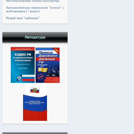
Местоположение талона техосмотра
Автоинспекторы перепутали "ксенон" с
мобильником (+ видео)
Новый знак "чайникам"
Литература