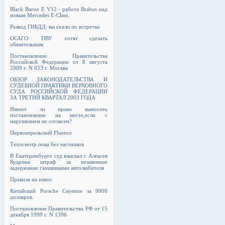
Black Baron E V12 - работа Brabus над
новым Mercedes E-Class.
Развод ГИБДД: вы ехали по встречке
ОСАГО: ПВУ хотят сделать
обязательным
Постановление Правительства
Российской Федерации от 8 августа
2009 г. N 653 г. Москва
ОБЗОР ЗАКОНОДАТЕЛЬСТВА И
СУДЕБНОЙ ПРАКТИКИ ВЕРХОВНОГО
СУДА РОССИЙСКОЙ ФЕДЕРАЦИИ
ЗА ТРЕТИЙ КВАРТАЛ 2003 ГОДА
Имеют ли право выносить
постановление на месте,если с
нарушением не согласен?
Первоапрельский Fluence
Техосмотр пока без частников
В Екатеринбурге суд взыскал с Алексея
Кудрина штраф за незаконное
задержание гаишниками автолюбителя
Правила на износ
Китайский Porsche Cayenne за 9000
долларов.
Постановление Правительства РФ от 15
декабря 1999 г. N 1396