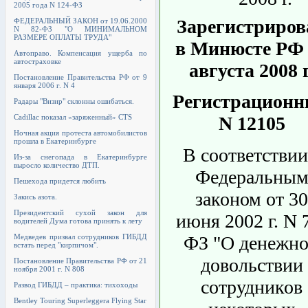
2005 года N 124-ФЗ
Зарегистриров
ФЕДЕРАЛЬНЫЙ ЗАКОН от 19.06.2000
N 82-ФЗ "О МИНИМАЛЬНОМ
РАЗМЕРЕ ОПЛАТЫ ТРУДА"
в Минюсте РФ 
Автоправо. Компенсация ущерба по
автостраховке
августа 2008 г
Постановление Правительства РФ от 9
января 2006 г. N 4
Регистрацион
Радары "Визир" склонны ошибаться.
Cadillac показал «заряженный» CTS
N 12105
Ночная акция протеста автомобилистов
прошла в Екатеринбурге
В соответствии
Из-за снегопада в Екатеринбурге
выросло количество ДТП.
Федеральны
Пешехода придется любить
законом от 30
Закись азота.
Президентский сухой закон для
июня 2002 г. N 
водителей Дума готова принять к лету
ФЗ "О денежн
Медведев призвал сотрудников ГИБДД
встать перед "кирпичом".
довольствии
Постановление Правительства РФ от 21
ноября 2001 г. N 808
сотрудников
Развод ГИБДД – практика: тихоходы
Bentley Touring Superleggera Flying Star