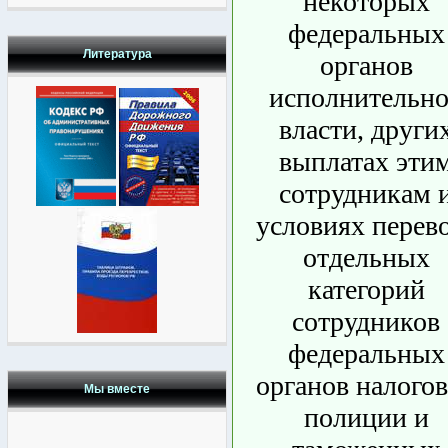
некоторых
федеральных
Литература
органов
исполнительн
власти, други
выплатах эти
сотрудникам 
условиях перев
отдельных
категорий
сотрудников
федеральных
органов налого
Мы вместе
полиции и