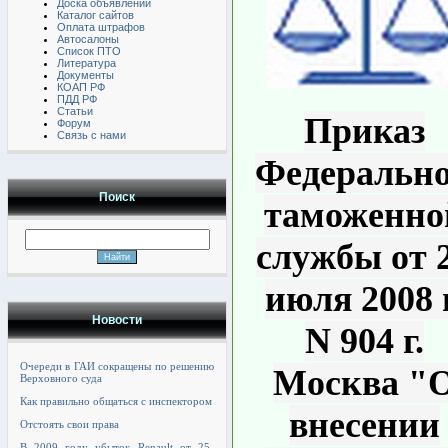
Доска объявлений
Каталог сайтов
Оплата штрафов
Автосалоны
Список ПТО
Литература
Документы
КОАП РФ
ПДД РФ
Статьи
Приказ
Форум
Связь с нами
Федеральн
Поиск
таможенно
службы от 
июля 2008 г
Новости
N 904 г.
Очереди в ГАИ сокращены по решению
Москва "
Верховного суда
Как правильно общаться с инспектором
внесении
Отстоять свои права
В 2009 году убыток Renault от 25-