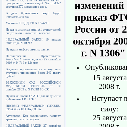
изменений 
процентного пакета акций "АвтоВАЗа"
составил 370 миллионов евро.
В деле Фролочкина скоро будет
приказ ФТ
поставлена точка
Указание ГИБДД РФ N 13/4-90
России от 
Новая компактная Audi A1 станет самой
спортивной и люксовой в классе
октября 20
ФЕДЕРАЛЬНЫЙ ЗАКОН 10 января
2006 года N 10-ФЗ
г. N 1306"
Правда и мифы о зимних шинах.
Постановление Правительства
Российской Федерации от 25 сентября
2008 г. N 712 г. Москва
Опубликова
Владелец провалившегося в яму авто
отсудил у чиновников более 240 тысяч
15 августа
рублей
ВЕРХОВНЫЙ СУД РОССИЙСКОЙ
2008 г.
ФЕДЕРАЦИИ РЕШЕНИЕ от 10
октября 2003 г. N ГКПИ 03-635
Вступает 
Нужен ли полис ОСАГО для получения
дубликатов СР и ПТС
ПИСЬМО ФЕДЕРАЛЬНОЙ СЛУЖБЫ
силу:
СТРАХОВОГО НАДЗОРА
25 августа
Автоправо. Как восстановить паспорт
транспортного средства
2008 г.
ФЕДЕРАЛЬНЫЙ ЗАКОН 27 сентября