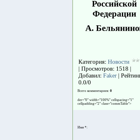
Российской
Федерации
А. Бельянино
Категория
:
Новости
|
Просмотров
: 1518 |
Добавил
:
Faker
|
Рейтин
0.0
/
0
Всего комментариев
:
0
der="0" width="100%" cellspacing="1"
cellpadding="2" class="commTable">
Имя *: