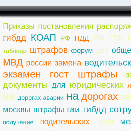
Приказы постановления распоря
КОАП
гибдд
РФ ГПК
РФ
ПДД
штрафов
обще
форум
для
таблица
мвд
водительск
россии замена
экзамен гост штрафы
з
документы
юридических
для
на
на
дорогах
се
дорогах аварии
гаи гибдд сотр
москвы штрафы
водительских
прав
ме
получение