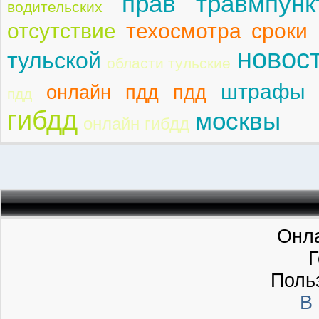
прав травмпунк
водительских
отсутствие
техосмотра сроки
новос
тульской
области тульские
штрафы 
онлайн пдд пдд
пдд
гибдд
москвы
онлайн гибдд
Онла
Г
Поль
В