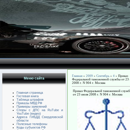
Главная
»
2009
»
Сентябрь
»
4
» Приказ
Меню сайта
Федеральной таможенной службы от 23
2008 г. N 904 г. Москва
Приказ Федеральной таможенной служ
Главная страница
от 23 июля 2008 г. N 904 г. Москва
Гостевая книга
Таблица штрафов
Приказы МВД РФ
Примеры заявлений
Споры с ДПС на RuTube и
YouTube (видео)
Адреса ГИБДД Свердловской
области
Полезные телефоны
Коды субъектов РФ