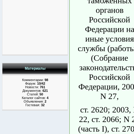
таможенных
органов
Российской
Федерации н
иные условия
службы (работы
(Собрание
законодательст
Материалы
Российской
Комментарии:
98
Форум:
10/42
Федерации, 200
Новости:
761
Документов:
621
N 27,
Статей:
50
Каталог сайтов:
4
Объявления:
2
Гостевая:
32
ст. 2620; 2003,
22, ст. 2066; N 
(часть I), ст. 27