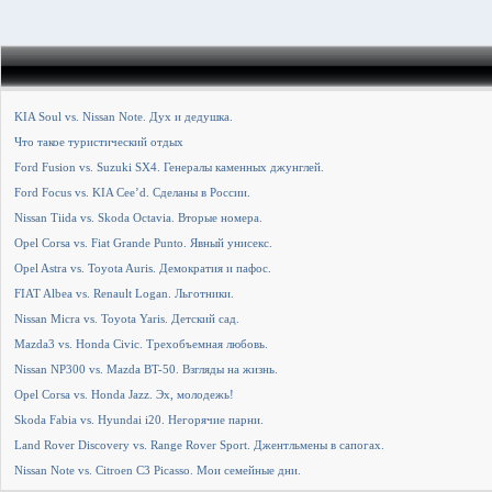
KIA Soul vs. Nissan Note. Дух и дедушка.
Что такое туристический отдых
Ford Fusion vs. Suzuki SX4. Генералы каменных джунглей.
Ford Focus vs. KIA Cee’d. Сделаны в России.
Nissan Tiida vs. Skoda Octavia. Вторые номера.
Opel Corsa vs. Fiat Grande Punto. Явный унисекс.
Opel Astra vs. Toyota Auris. Демократия и пафос.
FIAT Albea vs. Renault Logan. Льготники.
Nissan Micra vs. Toyota Yaris. Детский сад.
Mazda3 vs. Honda Civic. Трехобъемная любовь.
Nissan NP300 vs. Mazda BT-50. Взгляды на жизнь.
Opel Corsa vs. Honda Jazz. Эх, молодежь!
Skoda Fabia vs. Hyundai i20. Негорячие парни.
Land Rover Discovery vs. Range Rover Sport. Джентльмены в сапогах.
Nissan Note vs. Citroen C3 Picasso. Мои семейные дни.