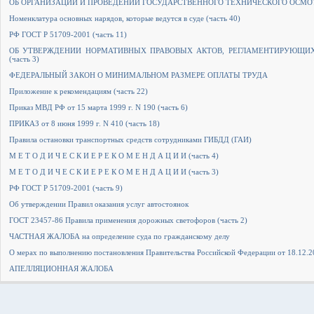
ОБ ОРГАНИЗАЦИИ И ПРОВЕДЕНИИ ГОСУДАРСТВЕННОГО ТЕХНИЧЕСКОГО ОСМОТР
Номенклатура основных нарядов, которые ведутся в суде (часть 40)
РФ ГОСТ Р 51709-2001 (часть 11)
ОБ УТВЕРЖДЕНИИ НОРМАТИВНЫХ ПРАВОВЫХ АКТОВ, РЕГЛАМЕНТИРУЮЩИХ
(часть 3)
ФЕДЕРАЛЬНЫЙ ЗАКОН О МИНИМАЛЬНОМ РАЗМЕРЕ ОПЛАТЫ ТРУДА
Приложение к рекомендациям (часть 22)
Приказ МВД РФ от 15 марта 1999 г. N 190 (часть 6)
ПРИКАЗ от 8 июня 1999 г. N 410 (часть 18)
Правила остановки транспортных средств сотрудниками ГИБДД (ГАИ)
М Е Т О Д И Ч Е С К И Е Р Е К О М Е Н Д А Ц И И (часть 4)
М Е Т О Д И Ч Е С К И Е Р Е К О М Е Н Д А Ц И И (часть 3)
РФ ГОСТ Р 51709-2001 (часть 9)
Об утверждении Правил оказания услуг автостоянок
ГОСТ 23457-86 Правила применения дорожных светофоров (часть 2)
ЧАСТНАЯ ЖАЛОБА на определение суда по гражданскому делу
О мерах по выполнению постановления Правительства Российской Федерации от 18.12.2
АПЕЛЛЯЦИОННАЯ ЖАЛОБА