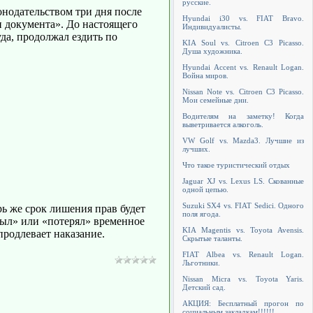
русские.
онодательством три дня после
Hyundai i30 vs. FIAT Bravo.
и документа». До настоящего
Индивидуалисты.
да, продолжал ездить по
KIA Soul vs. Citroen C3 Picasso.
Душа художника.
Hyundai Accent vs. Renault Logan.
Война миров.
Nissan Note vs. Citroen C3 Picasso.
Мои семейные дни.
Водителям на заметку! Когда
выветривается алкоголь.
VW Golf vs. Mazda3. Лучшие из
лучших.
Что такое туристический отдых
Jaguar XJ vs. Lexus LS. Скованные
одной цепью.
Suzuki SX4 vs. FIAT Sedici. Одного
рь же срок лишения прав будет
поля ягода.
был» или «потерял» временное
KIA Magentis vs. Toyota Avensis.
продлевает наказание.
Скрытые таланты.
FIAT Albea vs. Renault Logan.
Льготники.
Nissan Micra vs. Toyota Yaris.
Детский сад.
АКЦИЯ: Бесплатный прогон по
социальным закладкам!!!!!!