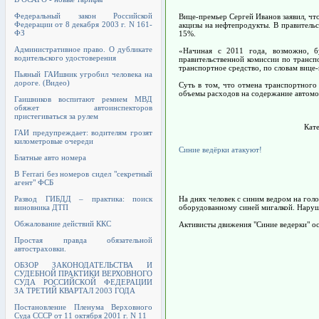
Федеральный закон Российской
Вице-премьер Сергей Иванов заявил, чт
Федерации от 8 декабря 2003 г. N 161-
акцизы на нефтепродукты. В правитель
ФЗ
15%.
Административное право. О дубликате
«Начиная с 2011 года, возможно, б
водительского удостоверения
правительственной комиссии по транспо
транспортное средство, по словам вице-
Пьяный ГАИшник угробил человека на
дороге. (Видео)
Суть в том, что отмена транспортного
объемы расходов на содержание автомо
Гаишников воспитают ремнем МВД
обяжет автоинспекторов
пристегиваться за рулем
Кат
ГАИ предупреждает: водителям грозят
километровые очереди
Синие ведёрки атакуют!
Блатные авто номера
В Ferrari без номеров сидел "секретный
агент" ФСБ
Развод ГИБДД – практика: поиск
На днях человек с синим ведром на го
виновника ДТП
оборудованному синей мигалкой. Наруш
Обжалование действий ККС
Активисты движения "Синие ведерки" ос
Простая правда обязательной
автостраховки.
ОБЗОР ЗАКОНОДАТЕЛЬСТВА И
СУДЕБНОЙ ПРАКТИКИ ВЕРХОВНОГО
СУДА РОССИЙСКОЙ ФЕДЕРАЦИИ
ЗА ТРЕТИЙ КВАРТАЛ 2003 ГОДА
Постановление Пленума Верховного
Суда СССР от 11 октября 2001 г. N 11