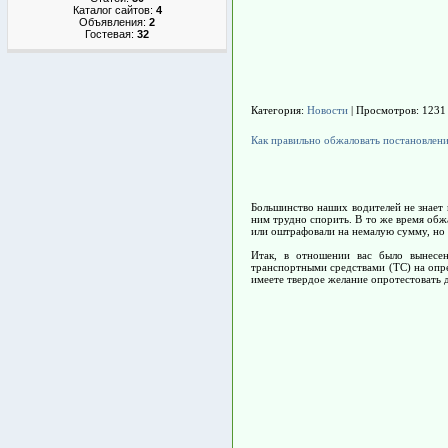
Каталог сайтов:
4
Объявления:
2
Гостевая:
32
Категория:
Новости
| Просмотров: 1231
Как правильно обжаловать постановле
Большинство наших водителей не знает
ним трудно спорить. В то же время обж
или оштрафовали на немалую сумму, но 
Итак, в отношении вас было вынесен
транспортными средствами (ТС) на опр
имеете твердое желание опротестовать д