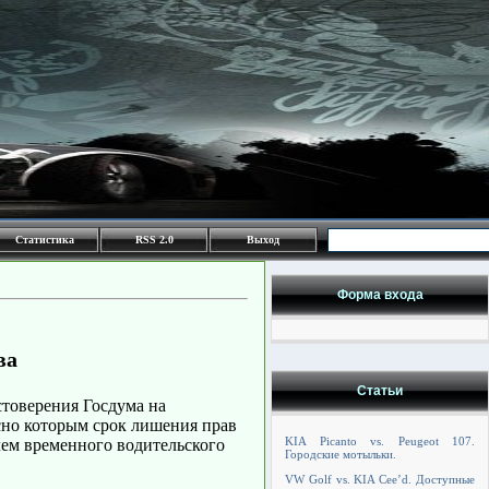
Статистика
RSS 2.0
Выход
Форма входа
ва
Статьи
стоверения Госдума на
сно которым срок лишения прав
KIA Picanto vs. Peugeot 107.
елем временного водительского
Городские мотыльки.
VW Golf vs. KIA Cee’d. Доступные