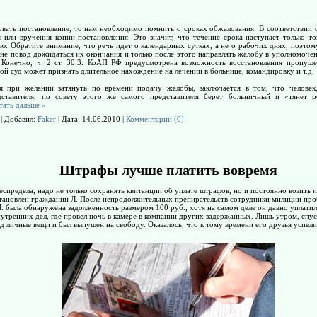
вать постановление, то нам необходимо помнить о сроках обжалования. В соответствии с
 или вручения копии постановления. Это значит, что течение срока наступает только то
ю. Обратите внимание, что речь идет о календарных сутках, а не о рабочих днях, поэто
 не повод дожидаться их окончания и только после этого направлять жалобу в уполномоче
. Конечно, ч. 2 ст. 30.3. КоАП РФ предусмотрена возможность восстановления пропуще
ой суд может признать длительное нахождение на лечении в больнице, командировку и т.д.
ая при желании затянуть по времени подачу жалобы, заключается в том, что человек
ставителя, по совету этого же самого представителя берет больничный и «тянет р
тать дальше »
 | Добавил:
Faker
| Дата:
14.06.2010
|
Комментарии (0)
Штрафы лучше платить вовремя
спредела, надо не только сохранять квитанции об уплате штрафов, но и постоянно возить 
становлен гражданин Л. После непродолжительных препирательств сотрудники милиции проб
 была обнаружена задолженность размером 100 руб., хотя на самом деле он давно уплатил 
нутренних дел, где провел ночь в камере в компании других задержанных. Лишь утром, спу
д личные вещи и был выпущен на свободу. Оказалось, что к тому времени его друзья успел