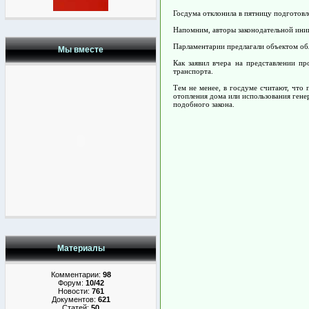
Госдума отклонила в пятницу подготовл
Напомним, авторы законодательной иниц
Парламентарии предлагали объектом обл
Мы вместе
Как заявил вчера на представлении п
транспорта.
Тем не менее, в госдуме считают, что
отопления дома или использования гене
подобного закона.
Материалы
Комментарии:
98
Форум:
10/42
Новости:
761
Документов:
621
Статей:
50