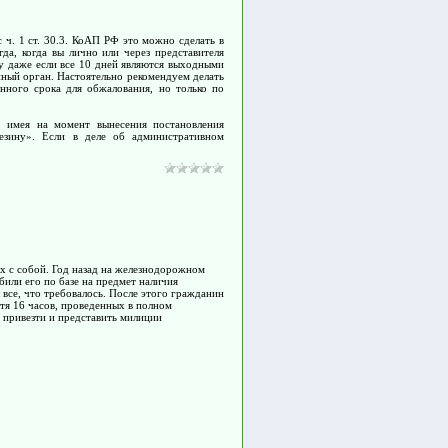
 ч. 1 ст. 30.3. КоАП РФ это можно сделать в
гда, когда вы лично или через представителя
му даже если все 10 дней являются выходными
нный орган. Настоятельно рекомендуем делать
нного срока для обжалования, но только по
, имея на момент вынесения постановления
езину». Если в деле об административном
их с собой. Год назад на железнодорожном
или его по базе на предмет наличия
все, что требовалось. После этого гражданин
стя 16 часов, проведенных в полном
и привезти и представить милиции