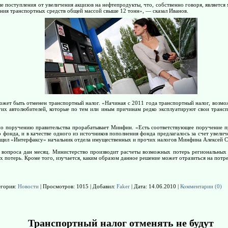
 поступления от увеличения акцизов на нефтепродукты, что, собственно говоря, является 
ния транспортных средств общей массой свыше 12 тонн», — сказал Иванов.
жет быть отменен транспортный налог. «Начиная с 2011 года транспортный налог, возмож
их автолюбителей, которые по тем или иным причинам редко эксплуатируют свои трансп
о поручению правительства прорабатывает Минфин. «Есть соответствующее поручение пра
фонда, и в качестве одного из источников пополнения фонда предлагалось за счет увели
щил «Интерфаксу» начальник отдела имущественных и прочих налогов Минфина Алексей С
 вопроса дан месяц. Министерство производит расчеты возможных потерь региональных 
х потерь. Кроме того, изучается, каким образом данное решение может отразиться на потр
егория:
Новости
| Просмотров: 1015 | Добавил:
Faker
| Дата:
14.06.2010
|
Комментарии (0)
Транспортный налог отменять не будут