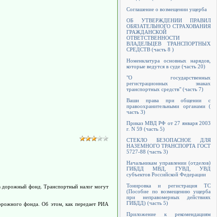
Соглашение о возмещении ущерба
ОБ УТВЕРЖДЕНИИ ПРАВИЛ
ОБЯЗАТЕЛЬНОГО СТРАХОВАНИЯ
ГРАЖДАНСКОЙ
ОТВЕТСТВЕННОСТИ
ВЛАДЕЛЬЦЕВ ТРАНСПОРТНЫХ
СРЕДСТВ (часть 8 )
Номенклатура основных нарядов,
которые ведутся в суде (часть 20)
"О государственных
регистрационных знаках
транспортных средств" (часть 7)
Ваши права при общении с
правоохранительными органами (
часть 3)
Приказ МВД РФ от 27 января 2003
г. N 59 (часть 5)
СТЕКЛО БЕЗОПАСНОЕ ДЛЯ
НАЗЕМНОГО ТРАНСПОРТА ГОСТ
5727-88 (часть 3)
Начальникам управлении (отделов)
ГИБДД МВД, ГУВД, УВД
субъектов Российской Федерации
Тонировка и регистрация ТС
 в дорожный фонд. Транспортный налог могут
(Пособие по возмещению ущерба
при неправомерных действиях
ГИБДД) (часть 5)
орожного фонда. Об этом, как передает РИА
Приложение к рекомендациям