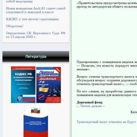
собой медсправку
«Правительством предусмотрены целевые
проезд по автодорогам общего пользова
Новая компактная Audi A1 станет самой
спортивной и люксовой в классе
КАСКО: о чем молчат страховщики
Оборотень!
Определение СК Верховного Суда РФ
от 13 апреля 2000 г.
Литература
Одновременно с повышением акцизов мо
— Полагаю, эта новость порадует мног
меньше».
Вопрос отмены транспортного налога п
обсуждался вопрос создания дорожного 
отменить транспортный налог», — сооб
По его словам, на проработку данного
повышения акцизов для компенсации эти
Дорожный фонд
...
Читать дальше »
Кат
Транспортный налог отменять не будут