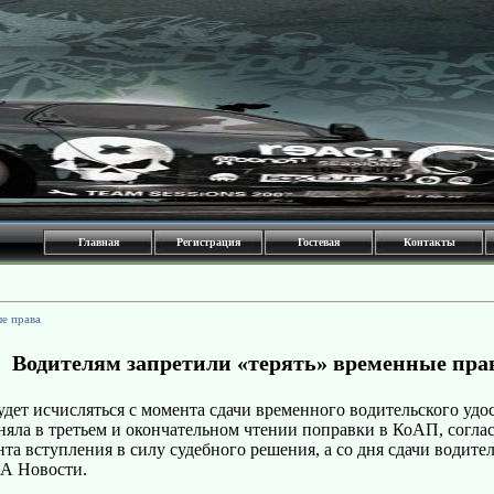
Главная
Регистрация
Гостевая
Контакты
е права
Водителям запретили «терять» временные пра
удет исчисляться с момента сдачи временного водительского удо
яла в третьем и окончательном чтении поправки в КоАП, согла
нта вступления в силу судебного решения, а со дня сдачи водит
ИА Новости.