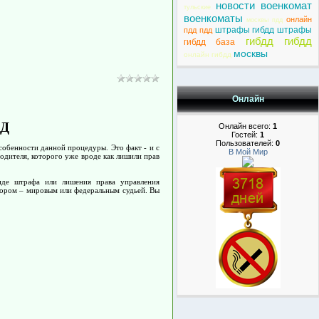
новости военкомат
тульские
военкоматы
онлайн
москвы пдд
штрафы гибдд штрафы
пдд пдд
гибдд гибдд
гибдд база
москвы
онлайн гибдд
Онлайн
ДД
Онлайн всего:
1
Гостей:
1
Пользователей:
0
обенности данной процедуры. Это факт - и с
В Мой Мир
одителя, которого уже вроде как лишили прав
иде штрафа или лишения права управления
тором – мировым или федеральным судьей. Вы