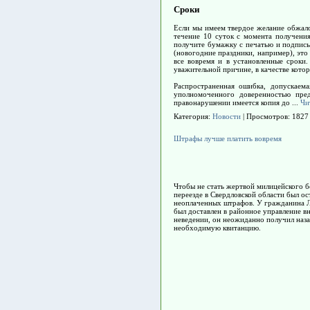
Сроки
Если мы имеем твердое желание обжало
течение 10 суток с момента получения
получите бумажку с печатью и подпись
(новогодние праздники, например), это
все вовремя и в установленные сроки
уважительной причине, в качестве котор
Распространенная ошибка, допускаем
уполномоченного доверенностью пред
правонарушении имеется копия до
...
Чи
Категория:
Новости
| Просмотров: 1827
Штрафы лучше платить вовремя
Чтобы не стать жертвой милицейского бе
переезде в Свердловской области был о
неоплаченных штрафов. У гражданина Л.
был доставлен в районное управление в
неведении, он неожиданно получил наза
необходимую квитанцию.