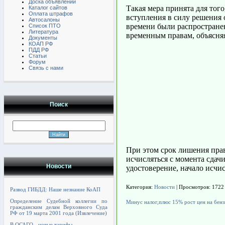
Доска объявлений
Такая мера принята для тог
Каталог сайтов
Оплата штрафов
вступления в силу решения 
Автосалоны
времени были распространен
Список ПТО
Литература
временным правам, объясняя
Документы
КОАП РФ
ПДД РФ
Статьи
Форум
Связь с нами
Поиск
При этом срок лишения прав
исчисляться с момента сдач
Новости
удостоверение, начало исчис
Категория:
Новости
| Просмотров: 1722
Развод ГИБДД: Наше незнание КоАП
Определение Судебной коллегии по
Минус налог,плюс 15% рост цен на бен
гражданским делам Верховного Суда
РФ от 19 марта 2001 года (Извлечение)
В ОСАГО - новые тарифы