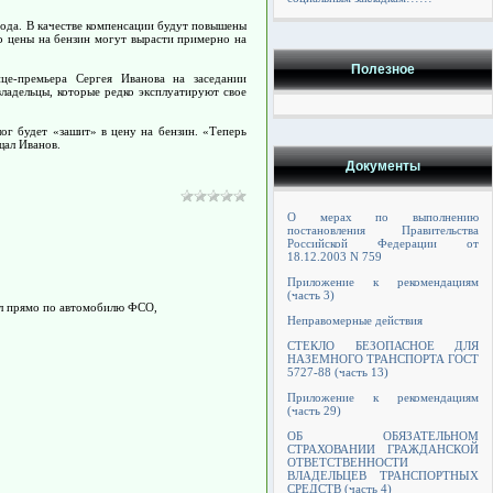
года. В качестве компенсации будут повышены
то цены на бензин могут вырасти примерно на
Полезное
це-премьера Сергея Иванова на заседании
владельцы, которые редко эксплуатируют свое
ог будет «зашит» в цену на бензин. «Теперь
щал Иванов.
Документы
О мерах по выполнению
постановления Правительства
Российской Федерации от
18.12.2003 N 759
Приложение к рекомендациям
(часть 3)
ал прямо по автомобилю ФСО,
Неправомерные действия
СТЕКЛО БЕЗОПАСНОЕ ДЛЯ
НАЗЕМНОГО ТРАНСПОРТА ГОСТ
5727-88 (часть 13)
Приложение к рекомендациям
(часть 29)
ОБ ОБЯЗАТЕЛЬНОМ
СТРАХОВАНИИ ГРАЖДАНСКОЙ
ОТВЕТСТВЕННОСТИ
ВЛАДЕЛЬЦЕВ ТРАНСПОРТНЫХ
СРЕДСТВ (часть 4)