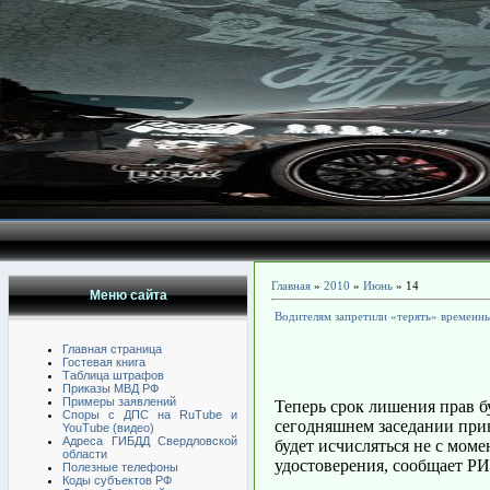
Главная
»
2010
»
Июнь
»
14
Меню сайта
Водителям запретили «терять» временны
Главная страница
Гостевая книга
Таблица штрафов
Приказы МВД РФ
Примеры заявлений
Теперь срок лишения прав б
Споры с ДПС на RuTube и
сегодняшнем заседании прин
YouTube (видео)
Адреса ГИБДД Свердловской
будет исчисляться не с моме
области
удостоверения, сообщает Р
Полезные телефоны
Коды субъектов РФ