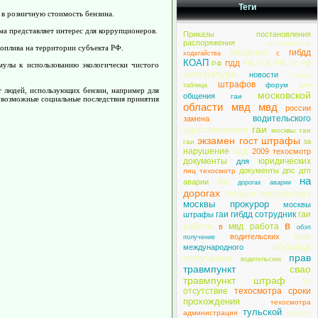
Теги
 в розничную стоимость бензина.
ма представляет интерес для коррупционеров.
Приказы постановления
распоряжения
наставление
оплива на территории субъекта РФ.
общение
гибдд
с
ходатайства
КОАП
РФ
РФ ГПК
РФ
РФ
ПДД
УК
мулы к использованию экологически чистого
литература
новости
статьи
штрафов
форум
для
таблица
т людей, использующих бензин, например для
московской
общения
гаи
ы возможные социальные последствия принятия
области мвд мвд
россии
водительского
замена
гаи
удостоверения
москвы гаи
экзамен гост штрафы
за
гаи
нарушение
пдд
2009 техосмотр
документы
юридических
для
документы дпс дтп
лиц техосмотр
на
на
аварии
дорогах аварии
дорогах
сегодня прокуратура
москвы прокурор
москвы
гаи гибдд сотрудник
гаи
штрафы
в
работа
мвд работа
в
обэп
водительских
прав
получение
образца
международного
получение
прав
водительских
травмпункт
свао
травмпункт штраф
за
отсутствие
техосмотра сроки
прохождения
техосмотра
тульской
администрация
области