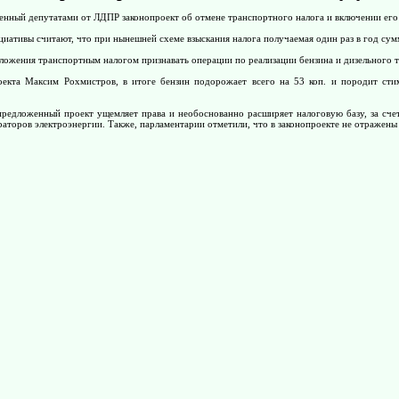
енный депутатами от ЛДПР законопроект об отмене транспортного налога и включении его
иативы считают, что при нынешней схеме взыскания налога получаемая один раз в год сум
ожения транспортным налогом признавать операции по реализации бензина и дизельного т
роекта Максим Рохмистров, в итоге бензин подорожает всего на 53 коп. и породит сти
 предложенный проект ущемляет права и необоснованно расширяет налоговую базу, за сче
раторов электроэнергии. Также, парламентарии отметили, что в законопроекте не отражен