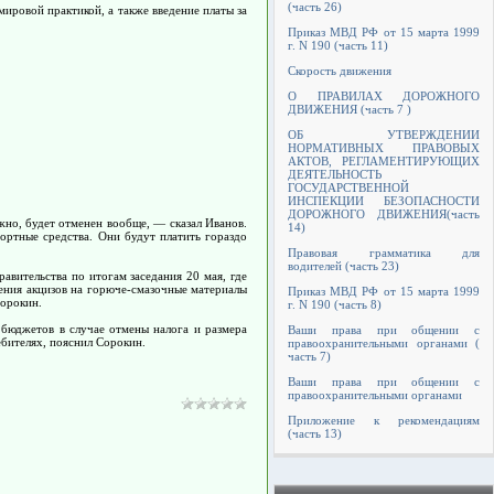
(часть 26)
мировой практикой, а также введение платы за
Приказ МВД РФ от 15 марта 1999
г. N 190 (часть 11)
Скорость движения
О ПРАВИЛАХ ДОРОЖНОГО
ДВИЖЕНИЯ (часть 7 )
ОБ УТВЕРЖДЕНИИ
НОРМАТИВНЫХ ПРАВОВЫХ
АКТОВ, РЕГЛАМЕНТИРУЮЩИХ
ДЕЯТЕЛЬНОСТЬ
ГОСУДАРСТВЕННОЙ
ИНСПЕКЦИИ БЕЗОПАСНОСТИ
ДОРОЖНОГО ДВИЖЕНИЯ(часть
но, будет отменен вообще, — сказал Иванов.
14)
ортные средства. Они будут платить гораздо
Правовая грамматика для
водителей (часть 23)
вительства по итогам заседания 20 мая, где
чения акцизов на горюче-смазочные материалы
Приказ МВД РФ от 15 марта 1999
орокин.
г. N 190 (часть 8)
бюджетов в случае отмены налога и размера
Ваши права при общении с
ебителях, пояснил Сорокин.
правоохранительными органами (
часть 7)
Ваши права при общении с
правоохранительными органами
Приложение к рекомендациям
(часть 13)