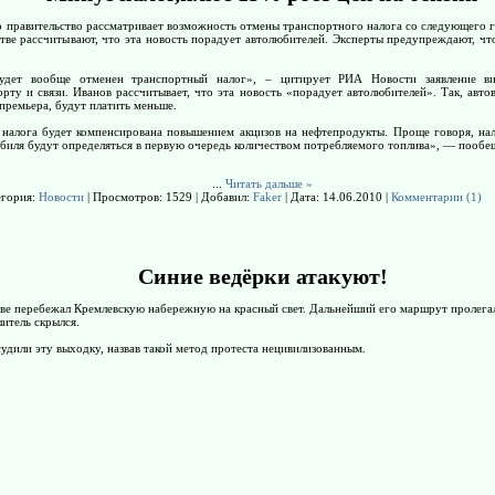
о правительство рассматривает возможность отмены транспортного налога со следующего 
стве рассчитывают, что эта новость порадует автолюбителей. Эксперты предупреждают, ч
удет вообще отменен транспортный налог», – цитирует РИА Новости заявление ви
рту и связи. Иванов рассчитывает, что эта новость «порадует автолюбителей». Так, авто
премьера, будут платить меньше.
 налога будет компенсирована повышением акцизов на нефтепродукты. Проще говоря, нал
биля будут определяться в первую очередь количеством потребляемого топлива», — пообе
...
Читать дальше »
егория:
Новости
| Просмотров: 1529 | Добавил:
Faker
| Дата:
14.06.2010
|
Комментарии (1)
Синие ведёрки атакуют!
лове перебежал Кремлевскую набережную на красный свет. Дальнейший его маршрут пролег
итель скрылся.
удили эту выходку, назвав такой метод протеста нецивилизованным.