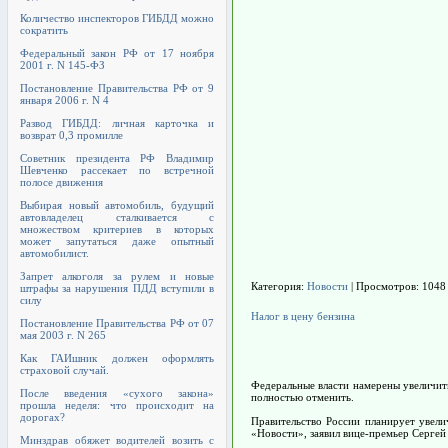
Количество инспекторов ГИБДД можно
сократить
Федеральный закон РФ от 17 ноября
2001 г. N 145-ФЗ
Постановление Правительства РФ от 9
января 2006 г. N 4
Развод ГИБДД: личная карточка и
возврат 0,3 промилле
Советник президента РФ Владимир
Шевченко рассекает по встречной
полосе движения
Выбирая новый автомобиль, будущий
автовладелец сталкивается с
множеством критериев в которых
может запутаться даже опытный
автомобилист.
Запрет алкоголя за рулем и новые
Категория:
Новости
| Просмотров: 1048
штрафы за нарушения ПДД вступили в
силу
Налог в цену бензина
Постановление Правительства РФ от 07
мая 2003 г. N 265
Как ГАИшник должен оформлять
страховой случай.
Федеральные власти намерены увеличит
После введения «сухого закона»
полностью отменить.
прошла неделя: что происходит на
дорогах?
Правительство России планирует увел
«Новости», заявил вице-премьер Сергей
Минздрав обяжет водителей возить с