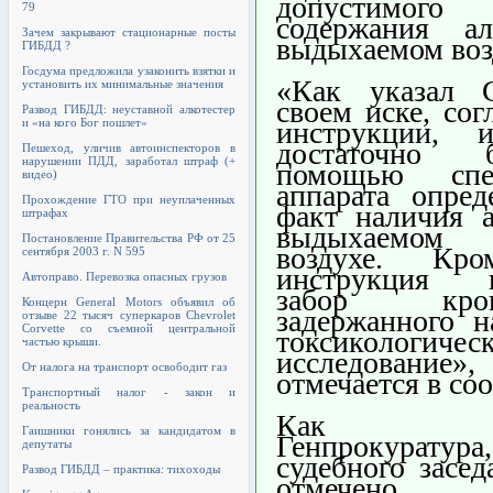
допустимого
79
содержания а
Зачем закрывают стационарные посты
выдыхаемом воз
ГИБДД ?
Госдума предложила узаконить взятки и
«Как указал 
установить их минимальные значения
своем иске, сог
Развод ГИБДД: неуставной алкотестер
и «на кого Бог пошлет»
инструкции, и
достаточно
Пешеход, уличив автоинспекторов в
нарушении ПДД, заработал штраф (+
помощью спец
видео)
аппарата опред
Прохождение ГТО при неуплаченных
факт наличия а
штрафах
выдыхаемом в
Постановление Правительства РФ от 25
воздухе. Кро
сентября 2003 г. N 595
инструкция и
Автоправо. Перевозка опасных грузов
забор кр
Концерн General Motors объявил об
задержанного н
отзыве 22 тысяч суперкаров Chevrolet
Corvette со съемной центральной
токсикологичес
частью крыши.
исследова
От налога на транспорт освободит газ
отмечается в со
Транспортный налог - закон и
реальность
Как соо
Гаишники гонялись за кандидатом в
Генпрокуратур
депутаты
судебного засе
Развод ГИБДД – практика: тихоходы
отмечено