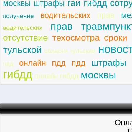
гаи гибдд сотр
москвы штрафы
водительских
прав
ме
получение
прав травмпунк
водительских
отсутствие
техосмотра сроки
новос
тульской
области тульские
штрафы 
онлайн пдд пдд
пдд
гибдд
москвы
онлайн гибдд
Онла
Г