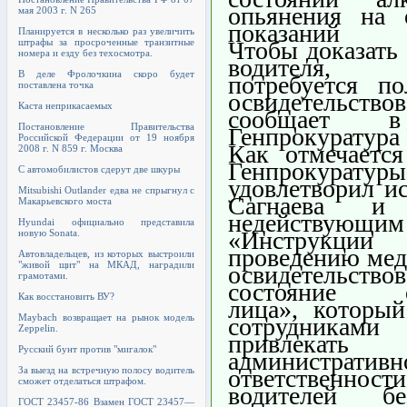
опьянения на 
мая 2003 г. N 265
показаний п
Планируется в несколько раз увеличить
штрафы за просроченные транзитные
Чтобы доказать
номера и езду без техосмотра.
водителя,
В деле Фролочкина скоро будет
потребуется по
поставлена точка
освидетельствов
Каста неприкасаемых
сообщает 
Постановление Правительства
Генпрокуратура
Российской Федерации от 19 ноября
Как отмечается
2008 г. N 859 г. Москва
Генпрокурат
С автомобилистов сдерут две шкуры
удовлетворил и
Mitsubishi Outlander едва не спрыгнул с
Сагнаева и 
Макарьевского моста
недействующим
Hyundai официально представила
«Инструк
новую Sonata.
проведению мед
Автовладельцев, из которых выстроили
"живой щит" на МКАД, наградили
освидетельств
грамотами.
состояние о
Как восстановить ВУ?
лица», который
Maybach возвращает на рынок модель
сотрудникам
Zeppelin.
привлек
Русский бунт против "мигалок"
административн
За выезд на встречную полосу водитель
ответственности
сможет отделаться штрафом.
водителей б
ГОСТ 23457-86 Взамен ГОСТ 23457—