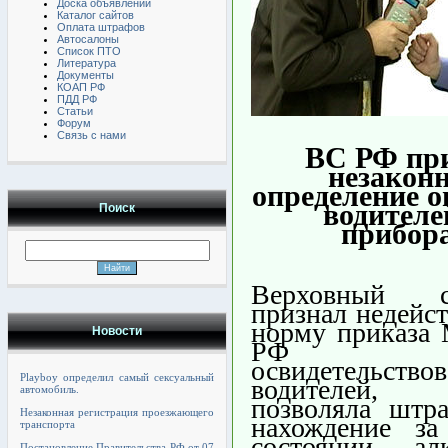
Доска объявлений
Каталог сайтов
Оплата штрафов
Автосалоны
Список ПТО
Литература
Документы
КОАП РФ
ПДД РФ
Статьи
Форум
Связь с нами
ВС РФ пр
незакон
определение 
водителе
Поиск
прибор
Верховный
признал недейс
норму приказа 
Новости
РФ 
освидетельство
Playboy определил самый сексуальный
водителей, 
автомобиль.
позволяла штра
Незаконная регистрация проезжающего
нахождение з
транспорта
состоянии алк
Постановление Правительства РФ от 07