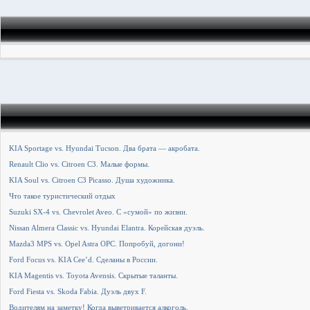
KIA Sportage vs. Hyundai Tucson. Два брата — акробата.
Renault Clio vs. Citroen C3. Малые формы.
KIA Soul vs. Citroen C3 Picasso. Душа художника.
Что такое туристический отдых
Suzuki SX-4 vs. Chevrolet Aveo. С «сумой» по жизни.
Nissan Almera Classic vs. Hyundai Elantra. Корейская дуэль.
Mazda3 MPS vs. Opel Astra OPC. Попробуй, догони!
Ford Focus vs. KIA Cee’d. Сделаны в России.
KIA Magentis vs. Toyota Avensis. Скрытые таланты.
Ford Fiesta vs. Skoda Fabia. Дуэль двух F.
Водителям на заметку! Когда выветривается алкоголь.