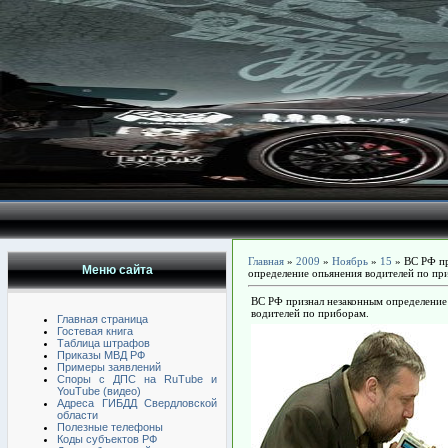
Главная
»
2009
»
Ноябрь
»
15
» ВС РФ пр
Меню сайта
определение опьянения водителей по пр
ВС РФ признал незаконным определение
водителей по приборам.
Главная страница
Гостевая книга
Таблица штрафов
Приказы МВД РФ
Примеры заявлений
Споры с ДПС на RuTube и
YouTube (видео)
Адреса ГИБДД Свердловской
области
Полезные телефоны
Коды субъектов РФ