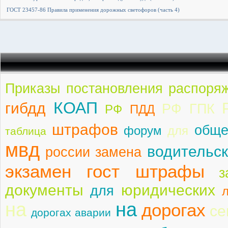
ГОСТ 23457-86 Правила применения дорожных светофоров (часть 4)
Приказы постановления распоря
КОАП
гибдд
РФ ГПК
РФ
ПДД
штрафов
обще
форум
для
таблица
мвд
водительск
россии замена
экзамен гост штрафы
з
документы
юридических
для
на
на
дорогах
се
дорогах аварии