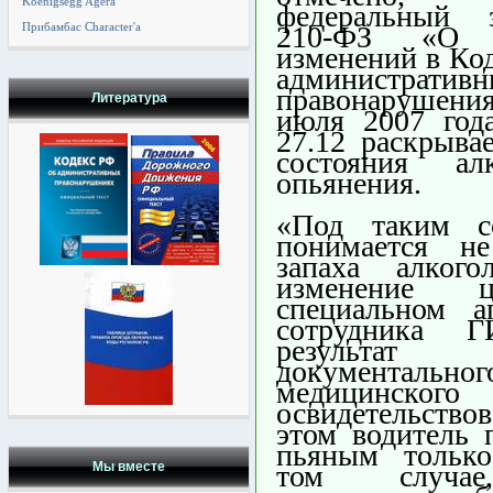
Koenigsegg Agera
федеральный
Прибамбас Character'a
210-ФЗ «О в
изменений в Ко
административ
правонарушени
Литература
июля 2007 года
27.12 раскрыва
состояния алк
опьянения.
«Под таким с
понимается н
запаха алког
изменение 
специальном а
сотрудника 
результат
документальног
медицинского
освидетельство
этом водитель 
пьяным тольк
Мы вместе
том случа