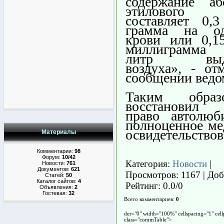
содержание аб
этилового
составляет 0,
грамма на о
крови или 0,1
миллиграмма
литр выды
воздуха», - от
сообщении ведо
Таким образ
восстановил 
право автолюб
полноценное ме
освидетельствов
Материалы
Комментарии:
98
Форум:
10/42
Категория
:
Новости
|
Новости:
761
Документов:
621
Просмотров
: 1167 |
Доб
Статей:
50
Каталог сайтов:
4
Рейтинг
:
0.0
/
0
Объявления:
2
Гостевая:
32
Всего комментариев
:
0
der="0" width="100%" cellspacing="1" cel
class="commTable">