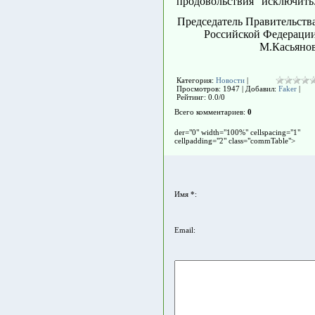
продовольствия" исключить
Председатель Правительств
Российской Федераци
М.Касьяно
Категория
:
Новости
|
Просмотров
: 1947 |
Добавил
:
Faker
|
Рейтинг
:
0.0
/
0
Всего комментариев
:
0
der="0" width="100%" cellspacing="1"
cellpadding="2" class="commTable">
Имя *:
Email: