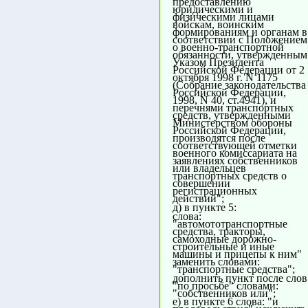
предоставлению
юридическими и
физическими лицами
войскам, воинским
формированиям и органам в
соответствии с Положением
о военно-транспортной
обязанности, утвержденным
Указом Президента
Российской Федерации от 2
октября 1998 г. N 1175
(Собрание законодательства
Российской Федерации,
1998, N 40, ст.4941), и
перечнями транспортных
средств, утвержденными
Министерством обороны
Российской Федерации,
производятся после
соответствующей отметки
военного комиссариата на
заявлениях собственников
или владельцев
транспортных средств о
совершении
регистрационных
действий";
д) в пункте 5:
слова:
"автомототранспортные
средства, тракторы,
самоходные дорожно-
строительные и иные
машины и прицепы к ним"
заменить словами:
"транспортные средства";
дополнить пункт после слов
"по просьбе" словами:
"собственников или";
е) в пункте 6 слова: "и