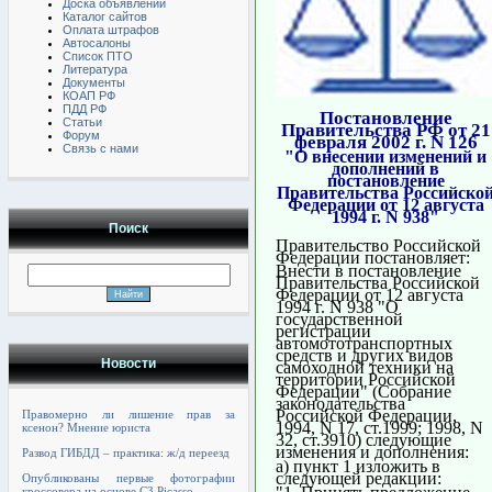
Доска объявлений
Каталог сайтов
Оплата штрафов
Автосалоны
Список ПТО
Литература
Документы
КОАП РФ
ПДД РФ
Постановление
Статьи
Правительства РФ от 21
Форум
февраля 2002 г. N 126
Связь с нами
"О внесении изменений и
дополнений в
постановление
Правительства Российско
Федерации от 12 августа
1994 г. N 938"
Поиск
Правительство Российской
Федерации постановляет:
Внести в постановление
Правительства Российской
Федерации от 12 августа
1994 г. N 938 "О
государственной
регистрации
автомототранспортных
средств и других видов
Новости
самоходной техники на
территории Российской
Федерации" (Собрание
законодательства
Российской Федерации,
Правомерно ли лишение прав за
1994, N 17, ст.1999; 1998, N
ксенон? Мнение юриста
32, ст.3910) следующие
изменения и дополнения:
Развод ГИБДД – практика: ж/д переезд
а) пункт 1 изложить в
следующей редакции:
Опубликованы первые фотографии
кроссовера на основе C3 Picasso