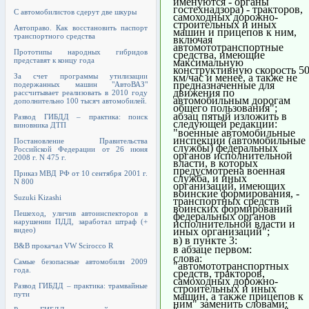
именуются - органы
гостехнадзора) - тракторов,
С автомобилистов сдерут две шкуры
самоходных дорожно-
строительных и иных
Автоправо. Как восстановить паспорт
машин и прицепов к ним,
транспортного средства
включая
автомототранспортные
Прототипы народных гибридов
средства, имеющие
представят к концу года
максимальную
конструктивную скорость 5
км/час и менее, а также не
За счет программы утилизации
предназначенные для
подержанных машин "АвтоВАЗ"
движения по
рассчитывает реализовать в 2010 году
автомобильным дорогам
дополнительно 100 тысяч автомобилей.
общего пользования";
абзац пятый изложить в
Развод ГИБДД – практика: поиск
следующей редакции:
виновника ДТП
"военные автомобильные
инспекции (автомобильные
Постановление Правительства
службы) федеральных
Российской Федерации от 26 июня
органов исполнительной
2008 г. N 475 г.
власти, в которых
предусмотрена военная
Приказ МВД РФ от 10 сентября 2001 г.
служба, и иных
N 800
организаций, имеющих
воинские формирования, -
Suzuki Kizashi
транспортных средств
воинских формирований
Пешеход, уличив автоинспекторов в
федеральных органов
нарушении ПДД, заработал штраф (+
исполнительной власти и
видео)
иных организаций";
в) в пункте 3:
B&B прокачал VW Scirocco R
в абзаце первом:
слова:
Самые безопасные автомобили 2009
"автомототранспортных
года.
средств, тракторов,
самоходных дорожно-
Развод ГИБДД – практика: трамвайные
строительных и иных
пути
машин, а также прицепов к
ним" заменить словами: