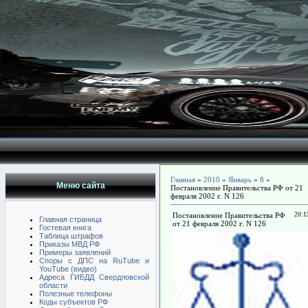
Главная
»
2010
»
Январь
»
8
»
Меню сайта
Постановление Правительства РФ от 21
февраля 2002 г. N 126
Постановление Правительства РФ
20:1
Главная страница
от 21 февраля 2002 г. N 126
Гостевая книга
Таблица штрафов
Приказы МВД РФ
Примеры заявлений
Споры с ДПС на RuTube и
YouTube (видео)
Адреса ГИБДД Свердловской
области
Полезные телефоны
Коды субъектов РФ