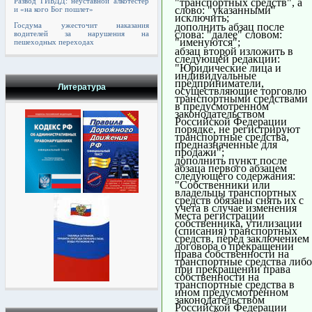
"транспортных средств", а
Развод ГИБДД: неуставной алкотестер
слово: "указанными"
и «на кого Бог пошлет»
исключить;
дополнить абзац после
Госдума ужесточит наказания
слова: "далее" словом:
водителей за нарушения на
"именуются";
пешеходных переходах
абзац второй изложить в
следующей редакции:
"Юридические лица и
индивидуальные
предприниматели,
Литература
осуществляющие торговлю
транспортными средствами
в предусмотренном
законодательством
Российской Федерации
порядке, не регистрируют
транспортные средства,
предназначенные для
продажи";
дополнить пункт после
абзаца первого абзацем
следующего содержания:
"Собственники или
владельцы транспортных
средств обязаны снять их с
учета в случае изменения
места регистрации
собственника, утилизации
(списания) транспортных
средств, перед заключением
договора о прекращении
права собственности на
транспортные средства либо
при прекращении права
собственности на
транспортные средства в
ином предусмотренном
законодательством
Российской Федерации