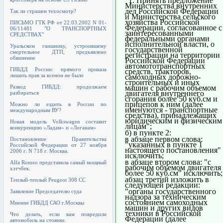
"1. Принять предложение
Министерства внутренних
дел Российской Федерации
Так ли страшен техосмотр?
и Министерства сельского
хозяйства Российской
ПИСЬМО ГТК РФ от 22.03.2002 N 01-
Федерации, согласованное с
06/11481 "О ТРАНСПОРТНЫХ
заинтересованными
СРЕДСТВАХ"
федеральными органами
исполнительной власти, о
Уральском гаишнику, устроившему
государственной
смертельное ДТП, предъявлено
регистрации на территории
обвинение
Российской Федерации
автомототранспортных
ГИБДД России: прямого приказа
средств, тракторов,
лишать прав за ксенон не было
самоходных дорожно-
строительных и иных
Развод ГИБДД: продолжаем
машин с рабочим объемом
двигателя внутреннего
разбираться
сгорания более 50 куб.см и
прицепов к ним (далее
Можно ли ездить в России по
именуются - транспортные
международным ВУ?
средства), принадлежащих
юридическим и физическим
Новая модель Volkswagen составит
лицам";
конкуренцию «Ладам» и «Логанам»
б) в пункте 2:
в абзаце первом слова:
Постановление Правительства
"указанных в пункте 1
Российской Федерации от 27 ноября
настоящего постановления"
2006 г. N 718 г. Москва.
исключить;
в абзаце втором слова: "с
Alfa Romeo представила самый мощный
рабочим объемом двигателя
хэтчбек.
более 50 куб.см" исключить;
абзац третий изложить в
Теплый-теплый Peugeot 308 CC
следующей редакции:
"органы государственного
Заявление Председателю суда
надзора за техническим
состоянием самоходных
Мнение ГИБДД САО г.Москвы
машин и других видов
техники в Российской
Что делать, если вам повредили
Федерации (далее
автомобиль на стоянке.