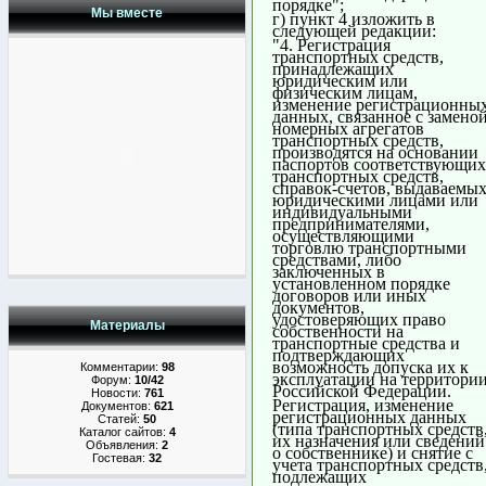
порядке";
Мы вместе
г) пункт 4 изложить в
следующей редакции:
"4. Регистрация
транспортных средств,
принадлежащих
юридическим или
физическим лицам,
изменение регистрационны
данных, связанное с замено
номерных агрегатов
транспортных средств,
производятся на основании
паспортов соответствующих
транспортных средств,
справок-счетов, выдаваемы
юридическими лицами или
индивидуальными
предпринимателями,
осуществляющими
торговлю транспортными
средствами, либо
заключенных в
установленном порядке
договоров или иных
документов,
удостоверяющих право
Материалы
собственности на
транспортные средства и
подтверждающих
возможность допуска их к
Комментарии:
98
эксплуатации на территори
Форум:
10/42
Российской Федерации.
Новости:
761
Регистрация, изменение
Документов:
621
регистрационных данных
Статей:
50
(типа транспортных средств
Каталог сайтов:
4
их назначения или сведений
Объявления:
2
о собственнике) и снятие с
Гостевая:
32
учета транспортных средств
подлежащих