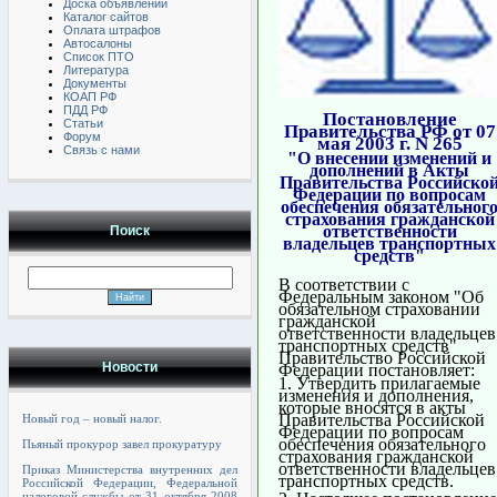
Доска объявлений
Каталог сайтов
Оплата штрафов
Автосалоны
Список ПТО
Литература
Документы
КОАП РФ
ПДД РФ
Постановление
Статьи
Правительства РФ от 07
Форум
мая 2003 г. N 265
Связь с нами
"О внесении изменений и
дополнений в Акты
Правительства Российско
Федерации по вопросам
обеспечения обязательног
страхования гражданской
ответственности
Поиск
владельцев транспортных
средств"
В соответствии с
Федеральным законом "Об
обязательном страховании
гражданской
ответственности владельцев
транспортных средств"
Правительство Российской
Новости
Федерации постановляет:
1. Утвердить прилагаемые
изменения и дополнения,
которые вносятся в акты
Правительства Российской
Новый год – новый налог.
Федерации по вопросам
обеспечения обязательного
Пьяный прокурор завел прокуратуру
страхования гражданской
ответственности владельцев
Приказ Министерства внутренних дел
транспортных средств.
Российской Федерации, Федеральной
налоговой службы от 31 октября 2008