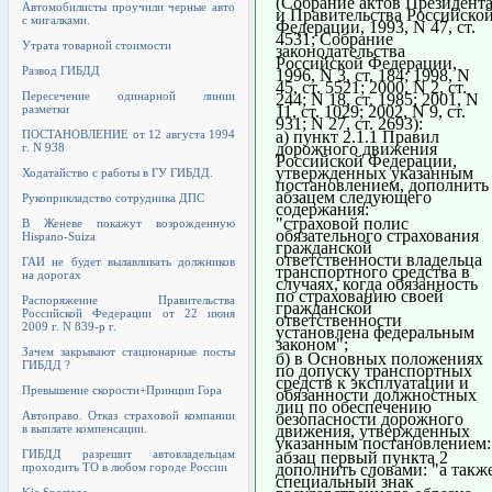
(Собрание актов Президент
Автомобилисты проучили черные авто
и Правительства Российско
с мигалками.
Федерации, 1993, N 47, ст.
4531; Собрание
Утрата товарной стоимости
законодательства
Российской Федерации,
Развод ГИБДД
1996, N 3, ст. 184; 1998, N
45, ст. 5521; 2000, N 2, ст.
Пересечение одинарной линии
244; N 18, ст. 1985; 2001, N
11, ст. 1029; 2002, N 9, ст.
разметки
931; N 27, ст. 2693):
ПОСТАНОВЛЕНИЕ от 12 августа 1994
а) пункт 2.1.1 Правил
дорожного движения
г. N 938
Российской Федерации,
утвержденных указанным
Ходатайство с работы в ГУ ГИБДД.
постановлением, дополнить
абзацем следующего
Рукоприкладство сотрудника ДПС
содержания:
"страховой полис
В Женеве покажут возрожденную
обязательного страхования
Hispano-Suiza
гражданской
ответственности владельца
ГАИ не будет вылавливать должников
транспортного средства в
на дорогах
случаях, когда обязанность
по страхованию своей
Распоряжение Правительства
гражданской
Российской Федерации от 22 июня
ответственности
2009 г. N 839-р г.
установлена федеральным
законом";
Зачем закрывают стационарные посты
б) в Основных положениях
ГИБДД ?
по допуску транспортных
средств к эксплуатации и
Превышение скорости+Принцип Гора
обязанности должностных
лиц по обеспечению
Автоправо. Отказ страховой компании
безопасности дорожного
в выплате компенсации.
движения, утвержденных
указанным постановлением:
ГИБДД разрешит автовладельцам
абзац первый пункта 2
проходить ТО в любом городе России
дополнить словами: "а такж
специальный знак