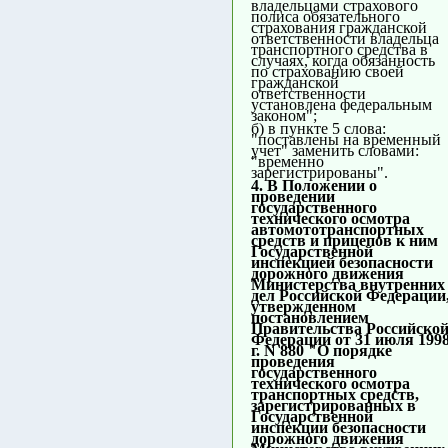
владельцами страхового
полиса обязательного
страхования гражданской
ответственности владельца
транспортного средства в
случаях, когда обязанность
по страхованию своей
гражданской
ответственности
установлена федеральным
законом";
б) в пункте 5 слова:
"поставлены на временный
учет" заменить словами:
"временно
зарегистрированы".
4. В Положении о
проведении
государственного
технического осмотра
автомототранспортных
средств и прицепов к ним
Государственной
инспекцией безопасности
дорожного движения
Министерства внутренних
дел Российской Федерации
утвержденном
постановлением
Правительства Российско
Федерации от 31 июля 199
г. N 880 "О порядке
проведения
государственного
технического осмотра
транспортных средств,
зарегистрированных в
Государственной
инспекции безопасности
дорожного движения