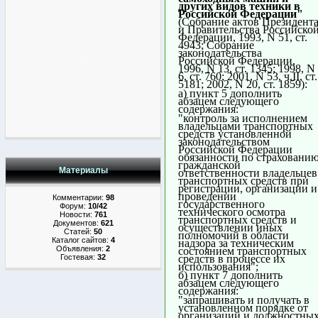
других видов техники в
Российской Федерации"
(Собрание актов Президент
и Правительства Российско
Федерации, 1993, N 51, ст.
4943; Собрание
законодательства
Российской Федерации,
1996, N 13, ст. 1345; 1998, N
6, ст. 760; 2001, N 53, ч.II, ст.
5181; 2002, N 20, ст. 1859):
а) пункт 5 дополнить
абзацем следующего
содержания:
"контроль за исполнением
владельцами транспортных
средств установленной
законодательством
Российской Федерации
обязанности по страховани
гражданской
Материалы
ответственности владельцев
транспортных средств при
регистрации, организации и
проведении
Комментарии:
98
государственного
Форум:
10/42
технического осмотра
Новости:
761
транспортных средств и
Документов:
621
осуществлении иных
Статей:
50
полномочий в области
Каталог сайтов:
4
надзора за техническим
Объявления:
2
состоянием транспортных
средств в процессе их
Гостевая:
32
использования";
б) пункт 7 дополнить
абзацем следующего
содержания:
"запрашивать и получать в
установленном порядке от
организаций и должностны