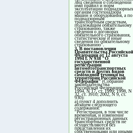
лиц сведения о соблюдении
ими правил и норм
эксплуатации поднадзорны
органам гостехнадзора
машин и оборудования, а по
поднадзорным
транспортным средствам,
подлежащим обязательному
страхованию, также
сведения о договорах
обязательного страхования,
статистические и иные
сведения по обязательному
страхованию".
3. В постановлении
Правительства Российско
Федерации от 12 августа
1994 г. N 938 "О
государственной
регистрации
автомототранспортных
средств и других видов
самоходной техники на
территории Российской
Федерации"
(Собрание
законодательства
Российской Федерации,
1994, N 17, ст. 1999; 1998, N
32, ст. 3910; 2002, N 9, ст.
930):
а) пункт 4 дополнить
абзацем следующего
содержания:
"Регистрация, в том числе
временная, и изменение
регистрационных данных
транспортных средств не
осуществляются без
представления их
собственниками или иными