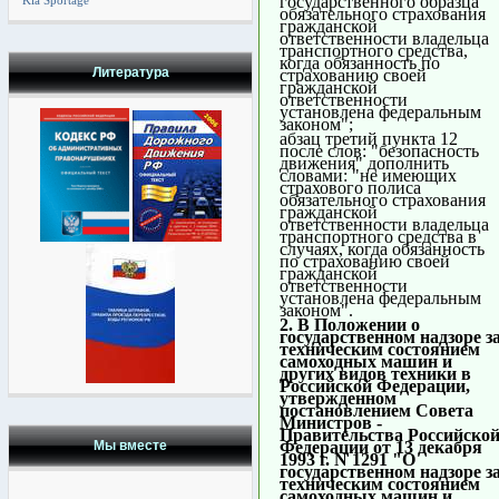
государственного образца
Kia Sportage
обязательного страхования
гражданской
ответственности владельца
транспортного средства,
когда обязанность по
Литература
страхованию своей
гражданской
ответственности
установлена федеральным
законом";
абзац третий пункта 12
после слов: "безопасность
движения" дополнить
словами: "не имеющих
страхового полиса
обязательного страхования
гражданской
ответственности владельца
транспортного средства в
случаях, когда обязанность
по страхованию своей
гражданской
ответственности
установлена федеральным
законом".
2. В Положении о
государственном надзоре з
техническим состоянием
самоходных машин и
других видов техники в
Российской Федерации,
утвержденном
постановлением Совета
Министров -
Правительства Российско
Федерации от 13 декабря
Мы вместе
1993 г. N 1291 "О
государственном надзоре з
техническим состоянием
самоходных машин и