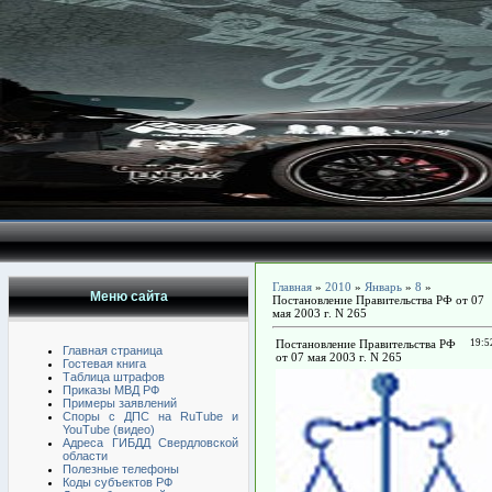
Главная
»
2010
»
Январь
»
8
»
Меню сайта
Постановление Правительства РФ от 07
мая 2003 г. N 265
Постановление Правительства РФ
19:5
Главная страница
от 07 мая 2003 г. N 265
Гостевая книга
Таблица штрафов
Приказы МВД РФ
Примеры заявлений
Споры с ДПС на RuTube и
YouTube (видео)
Адреса ГИБДД Свердловской
области
Полезные телефоны
Коды субъектов РФ