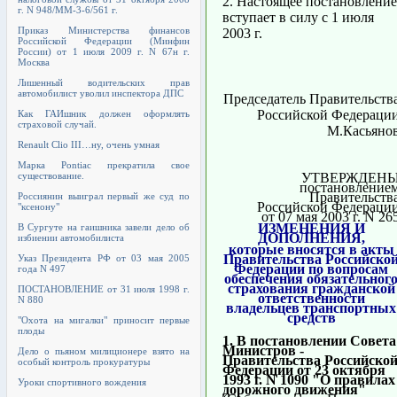
2. Настоящее постановление
г. N 948/ММ-3-6/561 г.
вступает в силу с 1 июля
Приказ Министерства финансов
2003 г.
Российской Федерации (Минфин
России) от 1 июля 2009 г. N 67н г.
Москва
Лишенный водительских прав
автомобилист уволил инспектора ДПС
Председатель Правительств
Российской Федераци
Как ГАИшник должен оформлять
страховой случай.
М.Касьяно
Renault Clio III…ну, очень умная
Марка Pontiac прекратила свое
существование.
УТВЕРЖДЕН
постановление
Правительств
Россиянин выиграл первый же суд по
Российской Федераци
"ксенону"
от 07 мая 2003 г. N 26
ИЗМЕНЕНИЯ И
В Сургуте на гаишника завели дело об
ДОПОЛНЕНИЯ,
избиении автомобилиста
которые вносятся в акты
Правительства Российско
Указ Президента РФ от 03 мая 2005
Федерации по вопросам
года N 497
обеспечения обязательног
страхования гражданской
ПОСТАНОВЛЕНИЕ от 31 июля 1998 г.
ответственности
N 880
владельцев транспортных
средств
"Охота на мигалки" приносит первые
плоды
1. В постановлении Совета
Министров -
Дело о пьяном милиционере взято на
Правительства Российско
особый контроль прокуратуры
Федерации от 23 октября
1993 г. N 1090 "О правилах
Уроки спортивного вождения
дорожного движения"