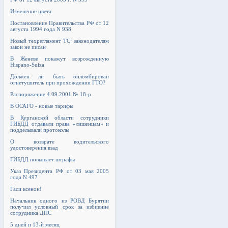
Изменение цвета.
Постановление Правительства РФ от 12
августа 1994 года N 938
Новый техрегламент ТС: законодателям
закон не писан
В Женеве покажут возрожденную
Hispano-Suiza
Должен ли быть опломбирован
огнетушитель при прохождении ГТО?
Распоряжение 4.09.2001 № 18-р
В ОСАГО - новые тарифы
В Курганской области сотрудники
ГИБДД отдавали права «лишенцам» и
подделывали протоколы
О возврате водительского
удостоверения взад
ГИБДД повышает штрафы
Указ Президента РФ от 03 мая 2005
года N 497
Гаси ксенон!
Начальник одного из РОВД Бурятии
получил условный срок за избиение
сотрудника ДПС
5 дней и 13-й месяц