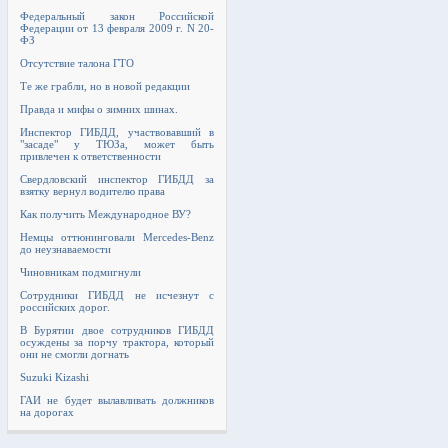
Федеральный закон Российской
Федерации от 13 февраля 2009 г. N 20-
ФЗ
Отсутствие талона ГТО
Те же грабли, но в новой редакции
Правда и мифы о зимних шинах.
Инспектор ГИБДД, участвовавший в
"засаде" у ТЮЗа, может быть
привлечен к ответственности
Свердловский инспектор ГИБДД за
взятку вернул водителю права
Как получить Международное ВУ?
Немцы оттюнинговали Mercedes-Benz
до неузнаваемости
Чиновникам подмигнули
Сотрудники ГИБДД не исчезнут с
российских дорог.
В Бурятии двое сотрудников ГИБДД
осуждены за порчу трактора, который
они не смогли догнать
Suzuki Kizashi
ГАИ не будет вылавливать должников
на дорогах