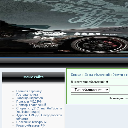
Главная
»
Доска объявлений
»
Услуги в 
Меню сайта
В категории объявлений
:
0
Главная страница
Гостевая книга
Таблица штрафов
Не найдено м
Приказы МВД РФ
Примеры заявлений
Споры с ДПС на RuTube и
YouTube (видео)
Адреса ГИБДД Свердловской
области
Полезные телефоны
Коды субъектов РФ