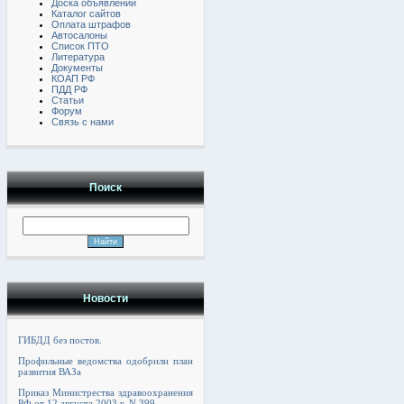
Доска объявлений
Каталог сайтов
Оплата штрафов
Автосалоны
Список ПТО
Литература
Документы
КОАП РФ
ПДД РФ
Статьи
Форум
Связь с нами
Поиск
Новости
ГИБДД без постов.
Профильные ведомства одобрили план
развития ВАЗа
Приказ Министрества здравоохранения
РФ от 12 августа 2003 г. N 399