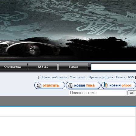
Статистика
RSS 2.0
Выход
[
Новые сообщения
·
Участники
·
Правила форума
·
Поиск
·
RSS
]