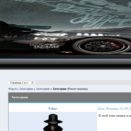
1
Страница
1
из
1
Форум
»
Автосервис
»
Автосервис
»
Автосервис
(Ремонт машины)
Автосервис
Faker
Дата: Вторник, 01.09.2
В этой теме пишем в к