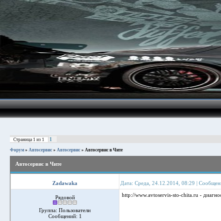
1
Страница
1
из
1
Форум
»
Автосервис
»
Автосервис
»
Автосервис в Чите
Автосервис в Чите
Zadawaka
Дата: Среда, 24.12.2014, 08:29 | Сообще
http://www.avtoservis-sto-chita.ru - диа
Рядовой
Группа: Пользователи
Сообщений:
1