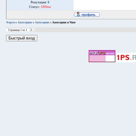
Репутация:
0
Статус:
Offline
Форум
»
Автосервис
»
Автосервис
»
Автосервис в Чите
1
Страница
1
из
1